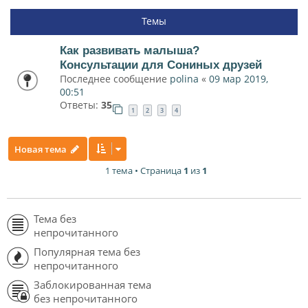
Темы
Как развивать малыша?
Консультации для Сониных друзей
Последнее сообщение
polina
«
09 мар 2019,
00:51
Ответы:
35
1
2
3
4
Новая тема
1 тема • Страница
1
из
1
Тема без
непрочитанного
Популярная тема без
непрочитанного
Заблокированная тема
без непрочитанного