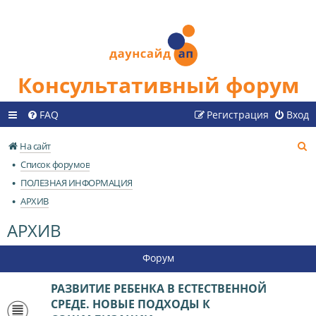
Консультативный форум
FAQ
Регистрация
Вход
П
На сайт
о
Список форумов
и
ПОЛЕЗНАЯ ИНФОРМАЦИЯ
с
АРХИВ
к
АРХИВ
Форум
РАЗВИТИЕ РЕБЕНКА В ЕСТЕСТВЕННОЙ
СРЕДЕ. НОВЫЕ ПОДХОДЫ К