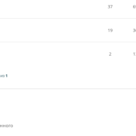
37
6
19
3
2
1
из
1
анного