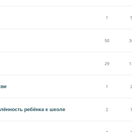
1
50
3
29
1
кве
1
лённость ребёнка к школе
2