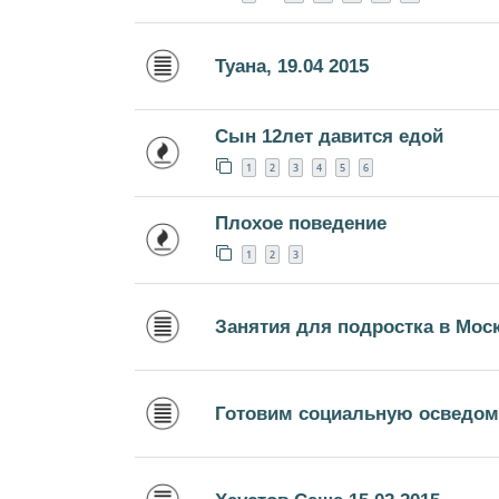
Туана, 19.04 2015
Сын 12лет давится едой
1
2
3
4
5
6
Плохое поведение
1
2
3
Занятия для подростка в Мос
Готовим социальную осведом