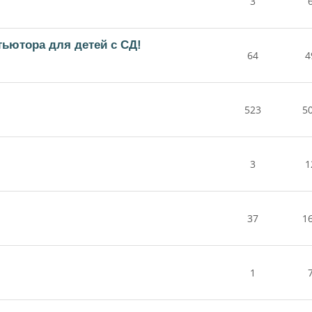
3
тьютора для детей с СД!
64
4
523
5
3
1
37
1
1