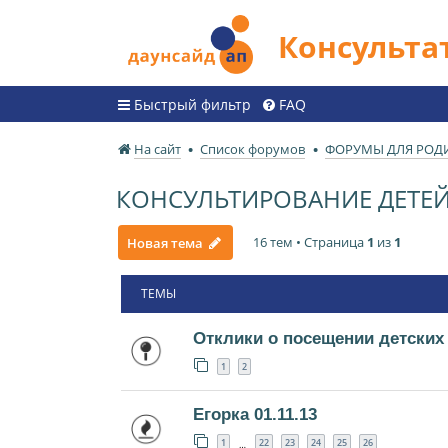
Консульт
Быстрый фильтр
FAQ
На сайт
Список форумов
ФОРУМЫ ДЛЯ РОД
КОНСУЛЬТИРОВАНИЕ ДЕТЕЙ
16 тем • Страница
1
из
1
Новая тема
ТЕМЫ
Отклики о посещении детских
1
2
Егорка 01.11.13
1
22
23
24
25
26
…