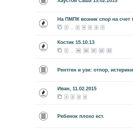
Хаустов Саша 15.02.2015
На ПМПК возник спор на счет 
1
3
4
5
6
7
…
Костик 15.10.13
1
49
50
51
52
53
…
Рентген и узи: отпор, истерики
Иван, 11.02.2015
1
2
3
4
Ребенок плохо ест.