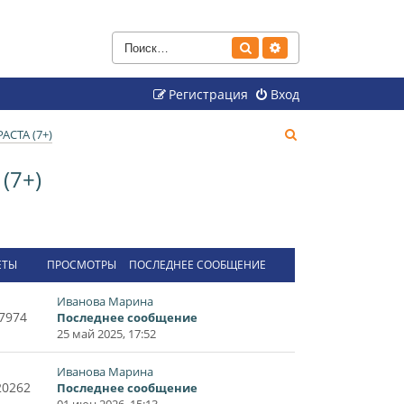
Поиск
Расширенный поиск
Регистрация
Вход
П
СТА (7+)
о
(7+)
и
с
к
ЕТЫ
ПРОСМОТРЫ
ПОСЛЕДНЕЕ СООБЩЕНИЕ
Иванова Марина
7974
Последнее сообщение
25 май 2025, 17:52
Иванова Марина
20262
Последнее сообщение
01 июн 2026, 15:13