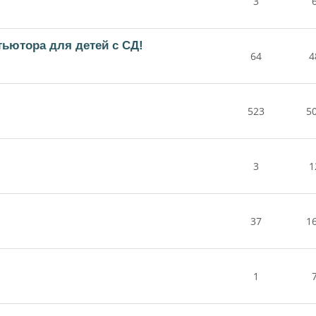
3
тьютора для детей с СД!
64
4
523
5
3
1
37
1
1