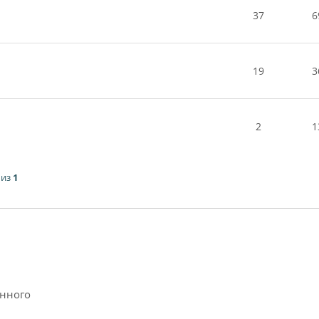
37
6
19
3
2
1
из
1
анного