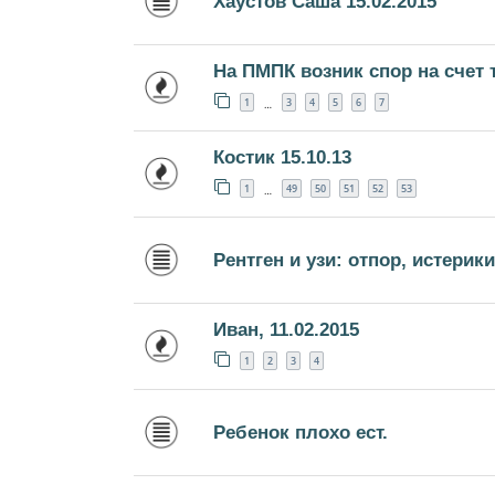
Хаустов Саша 15.02.2015
На ПМПК возник спор на счет 
1
3
4
5
6
7
…
Костик 15.10.13
1
49
50
51
52
53
…
Рентген и узи: отпор, истерики
Иван, 11.02.2015
1
2
3
4
Ребенок плохо ест.