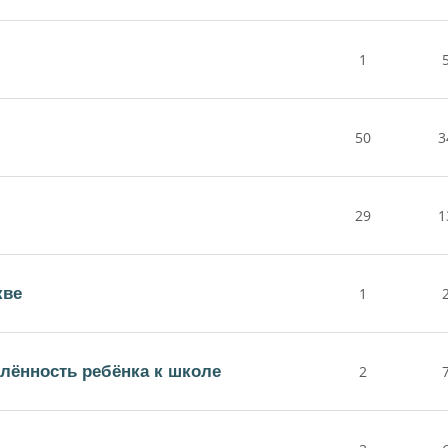
1
50
3
29
1
кве
1
лённость ребёнка к школе
2