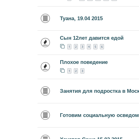
Туана, 19.04 2015
Сын 12лет давится едой
1
2
3
4
5
6
Плохое поведение
1
2
3
Занятия для подростка в Мос
Готовим социальную осведом