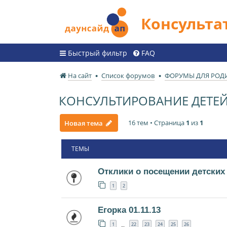
Консульт
Быстрый фильтр
FAQ
На сайт
Список форумов
ФОРУМЫ ДЛЯ РОД
КОНСУЛЬТИРОВАНИЕ ДЕТЕЙ
16 тем • Страница
1
из
1
Новая тема
ТЕМЫ
Отклики о посещении детских
1
2
Егорка 01.11.13
1
22
23
24
25
26
…