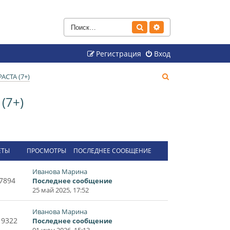
Поиск
Расширенный поиск
Регистрация
Вход
П
СТА (7+)
о
(7+)
и
с
к
ЕТЫ
ПРОСМОТРЫ
ПОСЛЕДНЕЕ СООБЩЕНИЕ
Иванова Марина
7894
Последнее сообщение
25 май 2025, 17:52
Иванова Марина
19322
Последнее сообщение
01 июн 2026, 15:13