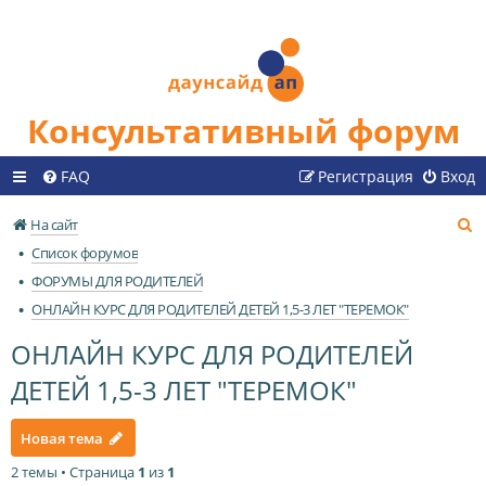
Консультативный форум
FAQ
Регистрация
Вход
П
На сайт
о
Список форумов
и
ФОРУМЫ ДЛЯ РОДИТЕЛЕЙ
с
ОНЛАЙН КУРС ДЛЯ РОДИТЕЛЕЙ ДЕТЕЙ 1,5-3 ЛЕТ "ТЕРЕМОК"
к
ОНЛАЙН КУРС ДЛЯ РОДИТЕЛЕЙ
ДЕТЕЙ 1,5-3 ЛЕТ "ТЕРЕМОК"
Новая тема
2 темы • Страница
1
из
1