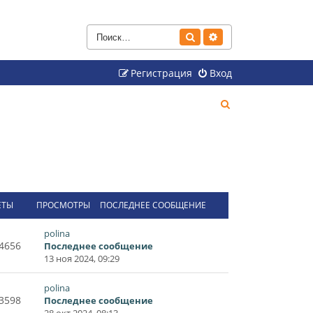
Поиск
Расширенный поиск
Регистрация
Вход
П
о
и
с
к
ЕТЫ
ПРОСМОТРЫ
ПОСЛЕДНЕЕ СООБЩЕНИЕ
polina
4656
Последнее сообщение
13 ноя 2024, 09:29
polina
3598
Последнее сообщение
28 окт 2024, 08:13