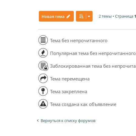
2 темы • Страница
Новая тема
Тема без непрочитанного
Популярная тема без непрочитанного
Заблокированная тема без непрочит
Тема перемещена
Тема закреплена
Тема создана как объявление
Вернуться к списку форумов