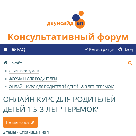
Консультативный форум
FAQ
Регистрация
Вход
П
На сайт
о
Список форумов
и
ФОРУМЫ ДЛЯ РОДИТЕЛЕЙ
с
ОНЛАЙН КУРС ДЛЯ РОДИТЕЛЕЙ ДЕТЕЙ 1,5-3 ЛЕТ "ТЕРЕМОК"
к
ОНЛАЙН КУРС ДЛЯ РОДИТЕЛЕЙ
ДЕТЕЙ 1,5-3 ЛЕТ "ТЕРЕМОК"
Новая тема
2 темы • Страница
1
из
1