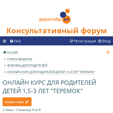
Консультативный форум
FAQ
Регистрация
Вход
П
На сайт
о
Список форумов
и
ФОРУМЫ ДЛЯ РОДИТЕЛЕЙ
с
ОНЛАЙН КУРС ДЛЯ РОДИТЕЛЕЙ ДЕТЕЙ 1,5-3 ЛЕТ "ТЕРЕМОК"
к
ОНЛАЙН КУРС ДЛЯ РОДИТЕЛЕЙ
ДЕТЕЙ 1,5-3 ЛЕТ "ТЕРЕМОК"
Новая тема
2 темы • Страница
1
из
1