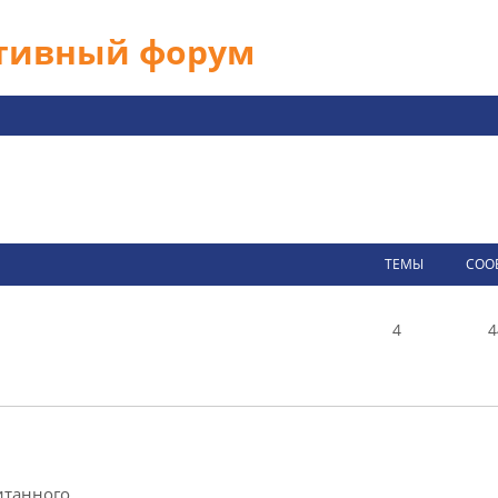
ативный форум
ТЕМЫ
СОО
4
4
итанного