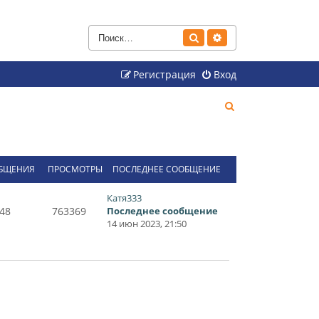
Поиск
Расширенный поиск
Регистрация
Вход
П
о
и
с
БЩЕНИЯ
ПРОСМОТРЫ
ПОСЛЕДНЕЕ СООБЩЕНИЕ
к
Катя333
48
763369
Последнее сообщение
14 июн 2023, 21:50