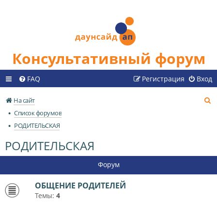
Консультативный форум
FAQ
Регистрация
Вход
П
На сайт
о
Список форумов
и
РОДИТЕЛЬСКАЯ
с
РОДИТЕЛЬСКАЯ
к
Форум
ОБЩЕНИЕ РОДИТЕЛЕЙ
Темы:
4