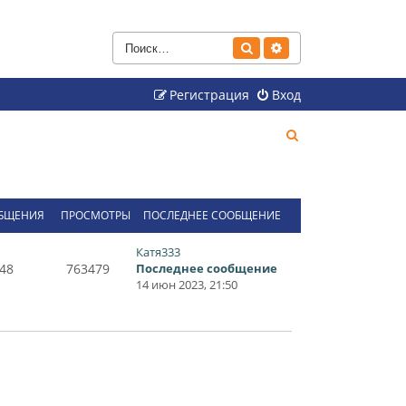
Поиск
Расширенный поиск
Регистрация
Вход
П
о
и
с
БЩЕНИЯ
ПРОСМОТРЫ
ПОСЛЕДНЕЕ СООБЩЕНИЕ
к
Катя333
48
763479
Последнее сообщение
14 июн 2023, 21:50