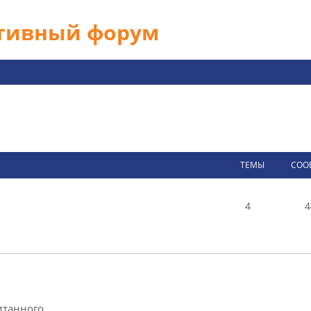
ативный форум
ТЕМЫ
СОО
4
4
итанного