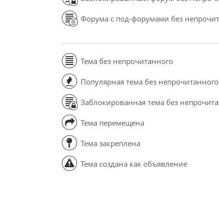
Форума с под-форумами без непрочи
Тема без непрочитанного
Популярная тема без непрочитанного
Заблокированная тема без непрочит
Тема перемещена
Тема закреплена
Тема создана как объявление