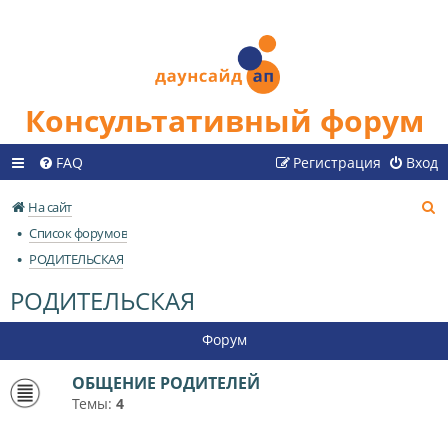
Консультативный форум
FAQ
Регистрация
Вход
П
На сайт
о
Список форумов
и
РОДИТЕЛЬСКАЯ
с
РОДИТЕЛЬСКАЯ
к
Форум
ОБЩЕНИЕ РОДИТЕЛЕЙ
Темы:
4