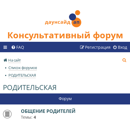
Консультативный форум
FAQ
Регистрация
Вход
П
На сайт
о
Список форумов
и
РОДИТЕЛЬСКАЯ
с
РОДИТЕЛЬСКАЯ
к
Форум
ОБЩЕНИЕ РОДИТЕЛЕЙ
Темы:
4