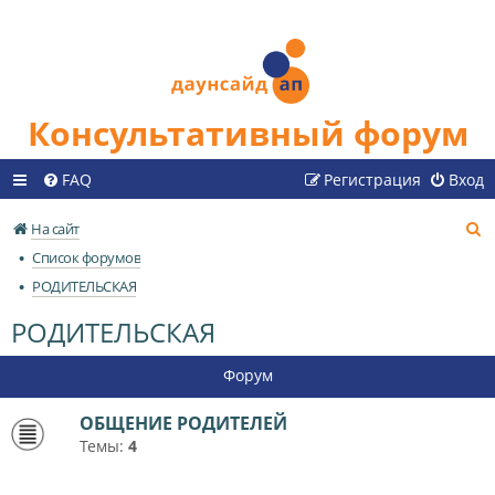
Консультативный форум
FAQ
Регистрация
Вход
П
На сайт
о
Список форумов
и
РОДИТЕЛЬСКАЯ
с
РОДИТЕЛЬСКАЯ
к
Форум
ОБЩЕНИЕ РОДИТЕЛЕЙ
Темы:
4