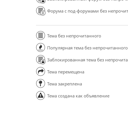
Форума с под-форумами без непрочи
Тема без непрочитанного
Популярная тема без непрочитанного
Заблокированная тема без непрочит
Тема перемещена
Тема закреплена
Тема создана как объявление