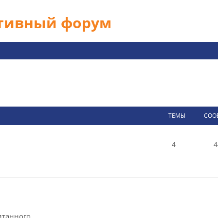
ативный форум
ТЕМЫ
СОО
4
4
итанного