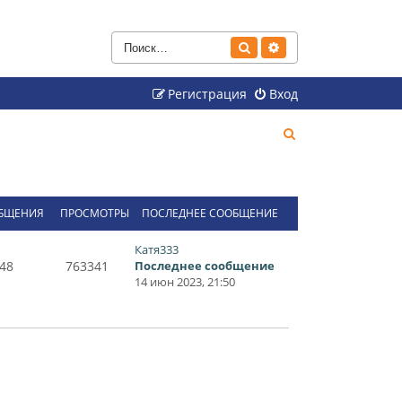
Поиск
Расширенный поиск
Регистрация
Вход
П
о
и
с
БЩЕНИЯ
ПРОСМОТРЫ
ПОСЛЕДНЕЕ СООБЩЕНИЕ
к
Катя333
48
763341
Последнее сообщение
14 июн 2023, 21:50