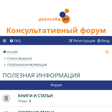
Консультативный форум
FAQ
Регистрация
Вход
П
На сайт
о
Список форумов
и
ПОЛЕЗНАЯ ИНФОРМАЦИЯ
с
ПОЛЕЗНАЯ ИНФОРМАЦИЯ
к
Форум
КНИГИ И СТАТЬИ
Темы:
2