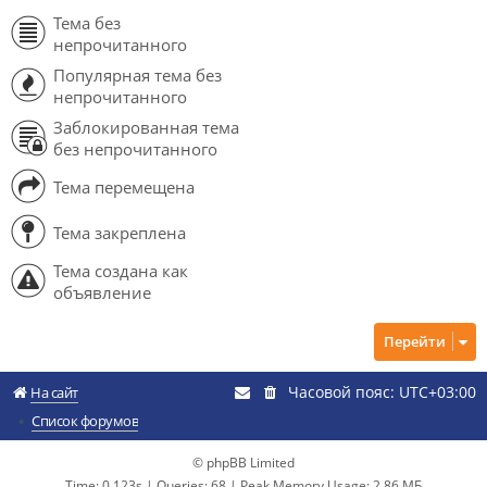
Тема без
непрочитанного
Популярная тема без
непрочитанного
Заблокированная тема
без непрочитанного
Тема перемещена
Тема закреплена
Тема создана как
объявление
Перейти
Часовой пояс:
UTC+03:00
На сайт
Список форумов
© phpBB Limited
Time: 0.123s
|
Queries: 68
| Peak Memory Usage: 2.86 МБ