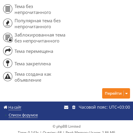
Тема без
непрочитанного
Популярная тема без
непрочитанного
Заблокированная тема
без непрочитанного
Тема перемещена
Тема закреплена
Тема создана как
объявление
Перейти
Часовой пояс:
UTC+03:00
На сайт
Список форумов
© phpBB Limited
Time: 0.143s
|
Queries: 68
| Peak Memory Usage: 2.86 МБ