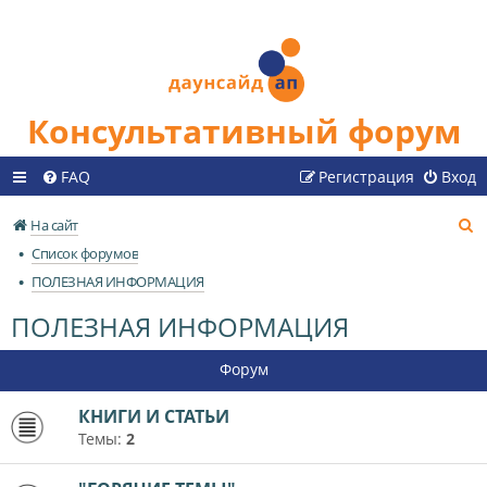
Консультативный форум
FAQ
Регистрация
Вход
П
На сайт
о
Список форумов
и
ПОЛЕЗНАЯ ИНФОРМАЦИЯ
с
ПОЛЕЗНАЯ ИНФОРМАЦИЯ
к
Форум
КНИГИ И СТАТЬИ
Темы:
2