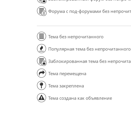
Форума с под-форумами без непрочи
Тема без непрочитанного
Популярная тема без непрочитанного
Заблокированная тема без непрочит
Тема перемещена
Тема закреплена
Тема создана как объявление