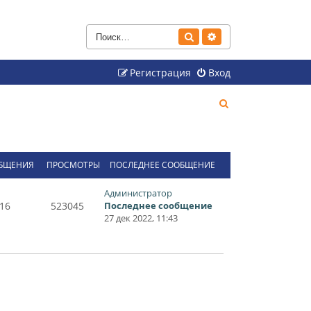
Поиск
Расширенный поиск
Регистрация
Вход
П
о
и
с
БЩЕНИЯ
ПРОСМОТРЫ
ПОСЛЕДНЕЕ СООБЩЕНИЕ
к
Администратор
16
523045
Последнее сообщение
27 дек 2022, 11:43