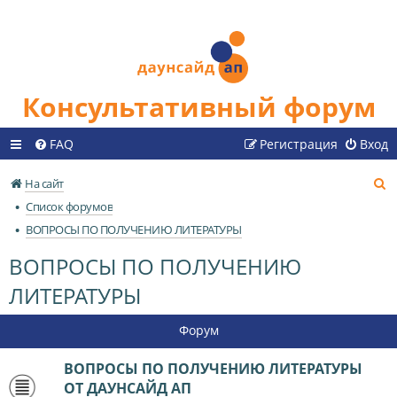
Консультативный форум
FAQ
Регистрация
Вход
П
На сайт
о
Список форумов
и
ВОПРОСЫ ПО ПОЛУЧЕНИЮ ЛИТЕРАТУРЫ
с
ВОПРОСЫ ПО ПОЛУЧЕНИЮ
к
ЛИТЕРАТУРЫ
Форум
ВОПРОСЫ ПО ПОЛУЧЕНИЮ ЛИТЕРАТУРЫ
ОТ ДАУНСАЙД АП