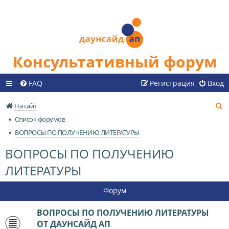
Консультативный форум
FAQ
Регистрация
Вход
П
На сайт
о
Список форумов
и
ВОПРОСЫ ПО ПОЛУЧЕНИЮ ЛИТЕРАТУРЫ
с
ВОПРОСЫ ПО ПОЛУЧЕНИЮ
к
ЛИТЕРАТУРЫ
Форум
ВОПРОСЫ ПО ПОЛУЧЕНИЮ ЛИТЕРАТУРЫ
ОТ ДАУНСАЙД АП