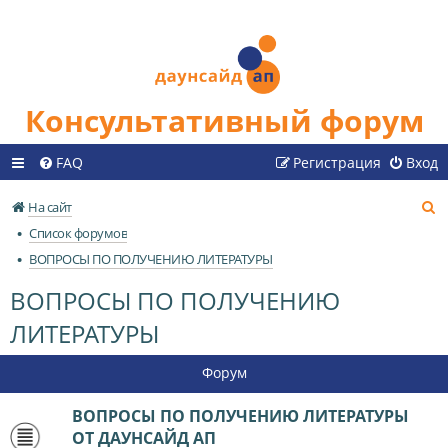
Консультативный форум
FAQ
Регистрация
Вход
П
На сайт
о
Список форумов
и
ВОПРОСЫ ПО ПОЛУЧЕНИЮ ЛИТЕРАТУРЫ
с
ВОПРОСЫ ПО ПОЛУЧЕНИЮ
к
ЛИТЕРАТУРЫ
Форум
ВОПРОСЫ ПО ПОЛУЧЕНИЮ ЛИТЕРАТУРЫ
ОТ ДАУНСАЙД АП