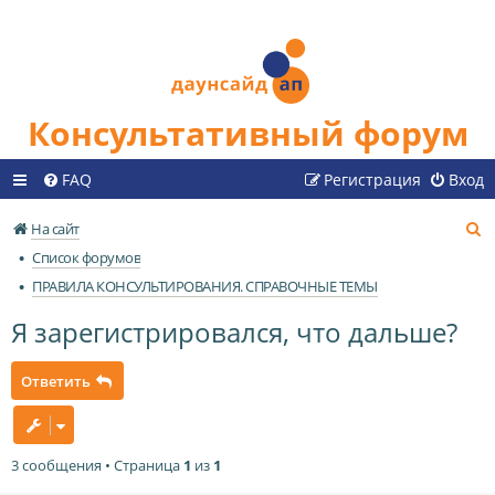
Консультативный форум
FAQ
Регистрация
Вход
П
На сайт
о
Список форумов
и
ПРАВИЛА КОНСУЛЬТИРОВАНИЯ. СПРАВОЧНЫЕ ТЕМЫ
с
Я зарегистрировался, что дальше?
к
Ответить
3 сообщения • Страница
1
из
1