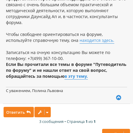
связано с очень большим объемом практической и
методической деятельности, которую выполняют
сотрудники Даунсайд Ап и, в частности, консультанты
форума.
Чтобы свободнее ориентироваться на форуме,
используйте справочную тему, она
находится здесь.
Записаться на очную консультацию Вы можете по
телефону: +7(499) 367-10-00.
Если Вы прочитали все темы в форуме "Путеводитель
по форуму" и не нашли ответ на свой вопрос,
обращайтесь за помощью
в эту тему
.
С уважением, Полина Львовна
В
е
р
Ответить
н
у
3 сообщения • Страница
1
из
1
т
ь
с