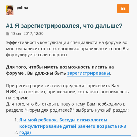
polina
#1 Я зарегистрировался, что дальше?
С
13 сен 2017, 12:30
о
о
Эффективность консультации специалиста на форуме во
б
многом зависит от того, насколько правильно и точно Вы
щ
формулируете свои вопросы.
е
н
и
Для того, чтобы иметь возможность писать на
е
форуме , Вы должны быть
зарегистрированы
.
При регистрации система предложит присвоить Вам
НИК
, это позволит, при желании, сохранять анонимность
на форуме.
Для того, что бы открыть новую тему, Вам необходимо в
разделе "Форум для родителей" выбрать нужный раздел:
Я и мой ребенок. Беседы с психологом
Консультирование детей раннего возраста (0-3
года)