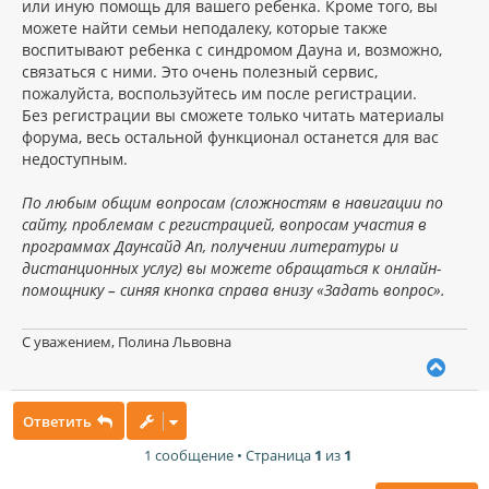
или иную помощь для вашего ребенка. Кроме того, вы
можете найти семьи неподалеку, которые также
воспитывают ребенка с синдромом Дауна и, возможно,
связаться с ними. Это очень полезный сервис,
пожалуйста, воспользуйтесь им после регистрации.
Без регистрации вы сможете только читать материалы
форума, весь остальной функционал останется для вас
недоступным.
По любым общим вопросам (сложностям в навигации по
сайту, проблемам с регистрацией, вопросам участия в
программах Даунсайд Ап, получении литературы и
дистанционных услуг) вы можете обращаться к онлайн-
помощнику – синяя кнопка справа внизу «Задать вопрос».
С уважением, Полина Львовна
В
е
р
Ответить
н
у
1 сообщение • Страница
1
из
1
т
ь