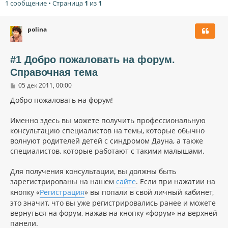
1 сообщение • Страница
1
из
1
polina
#1 Добро пожаловать на форум.
Справочная тема
С
05 дек 2011, 00:00
о
о
Добро пожаловать на форум!
б
щ
Именно здесь вы можете получить профессиональную
е
н
консультацию специалистов на темы, которые обычно
и
волнуют родителей детей с синдромом Дауна, а также
е
специалистов, которые работают с такими малышами.
Для получения консультации, вы должны быть
зарегистрированы на нашем
сайте
. Если при нажатии на
кнопку «
Регистрация
» вы попали в свой личный кабинет,
это значит, что вы уже регистрировались ранее и можете
вернуться на форум, нажав на кнопку «форум» на верхней
панели.