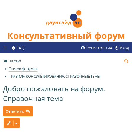
Консультативный форум
FAQ
Регистрация
Вход
П
На сайт
о
Список форумов
и
ПРАВИЛА КОНСУЛЬТИРОВАНИЯ. СПРАВОЧНЫЕ ТЕМЫ
с
Добро пожаловать на форум.
к
Справочная тема
Ответить