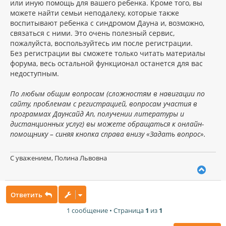
или иную помощь для вашего ребенка. Кроме того, вы
можете найти семьи неподалеку, которые также
воспитывают ребенка с синдромом Дауна и, возможно,
связаться с ними. Это очень полезный сервис,
пожалуйста, воспользуйтесь им после регистрации.
Без регистрации вы сможете только читать материалы
форума, весь остальной функционал останется для вас
недоступным.
По любым общим вопросам (сложностям в навигации по
сайту, проблемам с регистрацией, вопросам участия в
программах Даунсайд Ап, получении литературы и
дистанционных услуг) вы можете обращаться к онлайн-
помощнику – синяя кнопка справа внизу «Задать вопрос».
С уважением, Полина Львовна
В
е
р
Ответить
н
у
1 сообщение • Страница
1
из
1
т
ь