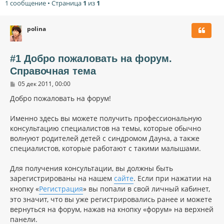
1 сообщение • Страница
1
из
1
polina
#1 Добро пожаловать на форум.
Справочная тема
С
05 дек 2011, 00:00
о
о
Добро пожаловать на форум!
б
щ
Именно здесь вы можете получить профессиональную
е
н
консультацию специалистов на темы, которые обычно
и
волнуют родителей детей с синдромом Дауна, а также
е
специалистов, которые работают с такими малышами.
Для получения консультации, вы должны быть
зарегистрированы на нашем
сайте
. Если при нажатии на
кнопку «
Регистрация
» вы попали в свой личный кабинет,
это значит, что вы уже регистрировались ранее и можете
вернуться на форум, нажав на кнопку «форум» на верхней
панели.