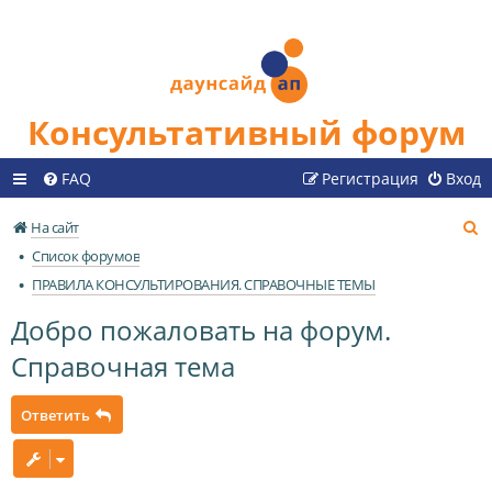
Консультативный форум
FAQ
Регистрация
Вход
П
На сайт
о
Список форумов
и
ПРАВИЛА КОНСУЛЬТИРОВАНИЯ. СПРАВОЧНЫЕ ТЕМЫ
с
Добро пожаловать на форум.
к
Справочная тема
Ответить