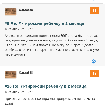
а
и
е
л
е
р
у
Ольга888
н
у
т
ь
#9 Re: Л-тироксин ребенку в 2 месяца
с
С
25 апр 2025, 19:43
я
о
к
о
Александра, сегодня прямо перед ЭЭГ снова был перекос
н
б
рта, врач не успела заснять, тк длится буквально 5 секунд.
щ
а
Страшно, что ничем помочь не могу, да и врачи долго
е
ч
н
разбираются и не говорят что именно это. Я не знаю уже
а
и
л
что и думать
е
у
В
е
р
Ольга888
н
у
т
ь
#10 Re: Л-тироксин ребенку в 2 месяца
с
С
25 апр 2025, 19:44
я
о
к
о
При этом препарат кеппра мы продолжаем пить. Не та
н
б
доза?
щ
а