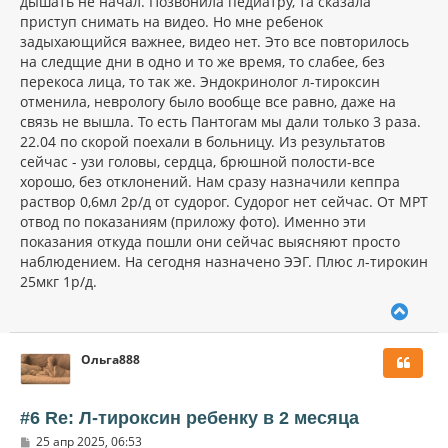
дышать не начал. Позвонила педиатру, та сказала
приступ снимать на видео. Но мне ребенок
задыхающийся важнее, видео нет. Это все повторилось
на следщие дни в одно и то же время, то слабее, без
перекоса лица, то так же. Эндокринолог л-тироксин
отменила, неврологу было вообще все равно, даже на
связь не вышла. То есть Пантогам мы дали только 3 раза.
22.04 по скорой поехали в больницу. Из результатов
сейчас - узи головы, сердца, брюшной полости-все
хорошо, без отклонений. Нам сразу назначили кеппра
раствор 0,6мл 2р/д от судорог. Судорог нет сейчас. От МРТ
отвод по показаниям (приложу фото). Именно эти
показания откуда пошли они сейчас выясняют просто
наблюдением. На сегодня назначено ЭЭГ. Плюс л-тирокин
25мкг 1р/д.
В
е
р
Ольга888
н
у
т
ь
#6 Re: Л-тироксин ребенку в 2 месяца
с
С
25 апр 2025, 06:53
я