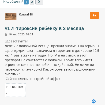
14 сообщений
1
2
След.
Ольга888
#1 Л-тироксин ребенку в 2 месяца
С
16 апр 2025, 09:21
о
о
Здравствуйте!
б
Лëве 2 с половиной месяца, прошли анализы на гормоны
щ
щз, эндокринолог назначила л-тироксин в дозировке 12,5
е
н
мкг 1 раз в жень натощак. Но! Мы на смеси, а этот
и
препарат не сочетается с молоком. Кроме того имеет
е
огромное количество побочных действий. Не легче ли
переносится эутирокс? Как он сочетается с молочными
смесями?
Сейчас смесь нан тройной эффект.
ВЛОЖЕНИЯ
В
е