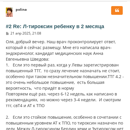
р
polina
н
у
т
ь
#2 Re: Л-тироксин ребенку в 2 месяца
с
С
21 апр 2025, 21:08
я
о
к
о
Оля, добрый вечер. Наш врач проконтролирует ответ,
н
б
который я сейчас размещу. Мне его написала врач-
щ
а
эндокринолог, кандидат медицинских наук Анна
е
ч
н
Евгеньевна Шведова:
а
и
л
1.
Если это первый раз, когда у Левы зарегистрирован
е
у
повышенный ТТГ, то сразу лечение назначать не стоит,
особенно при таком незначительном повышении.ТТГ 4.2 -
это очень небольшое повышение, есть большая
вероятность, что придёт в норму
Повторяем ещё раз, через 6-12 недель, как написано в
рекомендациях, но можно через 3-4 недели. И смотрим
ттг, свТ4 и АТ к ТПО
2.
Если это стойкое повышение, особенно в сочетании с
повышенным уровнем АТ к ТПО, то тироксин назначен по
делу. Между Л-тироксином Берлин хеми и Эутироксом нет