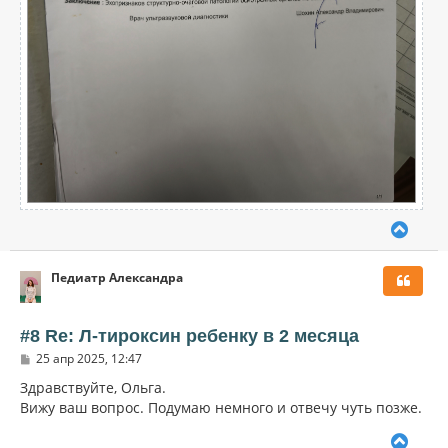
В
е
р
Педиатр Александра
н
у
т
ь
#8 Re: Л-тироксин ребенку в 2 месяца
с
С
25 апр 2025, 12:47
я
о
к
о
Здравствуйте, Ольга.
н
б
Вижу ваш вопрос. Подумаю немного и отвечу чуть позже.
щ
а
е
ч
В
н