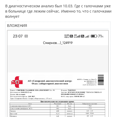
о
к
о
В диагностическом анализ был 10.03. Где с галочками уже
н
б
в больнице где лежим сейчас. Именно то, что с галочками
щ
а
волнует
е
ч
н
а
и
ВЛОЖЕНИЯ
л
е
у