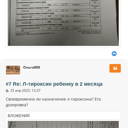
В
е
р
Ольга888
н
у
т
ь
#7 Re: Л-тироксин ребенку в 2 месяца
с
С
25 апр 2025, 12:37
я
о
к
о
Своевременно ли назначение л-тироксина? Его
н
б
дозировка?
щ
а
е
ч
н
ВЛОЖЕНИЯ
а
и
л
е
у