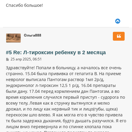
о
к
о
Спасибо большое!
н
б
щ
а
е
ч
В
н
а
и
е
л
е
р
у
Ольга888
н
у
т
ь
#5 Re: Л-тироксин ребенку в 2 месяца
с
С
25 апр 2025, 06:51
я
о
к
о
Здравствуйте! Попали в больницу, а началось все очень
н
б
странно. 15.04 была прививка от гепатита В. На приеме
щ
а
невролог выписала Пантогам раствор 1мл 2р/д,
е
ч
н
эндокринолог л-тироксин 12,5 1 р/д. 16.04 препараты
а
и
л
были дану. 17.04 перед кормлением дан Пантогам, а во
е
у
время кормления случился первый приступ - судорога по
всему телу, Левая как в струнку вытянулся и мелко
дрожал, и по лицу как нервный тик и лицо(губы, щека)
перекосом шло влево. Я как могла его в чувство привела
тк была задержка дыхания, будто дышать разучился. Я его
лицом вниз перевернула и по спинке хлопала пока