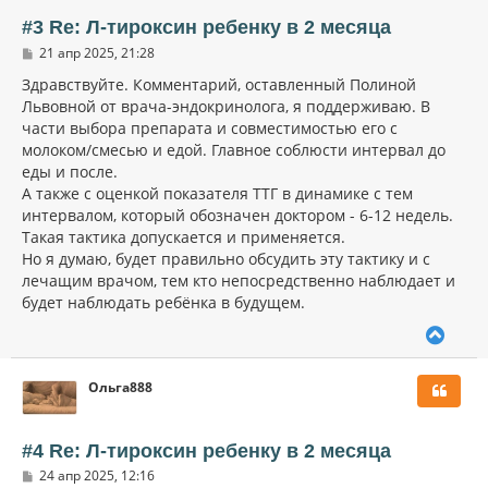
т
ь
#3 Re: Л-тироксин ребенку в 2 месяца
с
С
21 апр 2025, 21:28
я
о
к
о
Здравствуйте. Комментарий, оставленный Полиной
н
б
Львовной от врача-эндокринолога, я поддерживаю. В
щ
а
части выбора препарата и совместимостью его с
е
ч
н
молоком/смесью и едой. Главное соблюсти интервал до
а
и
л
еды и после.
е
у
А также с оценкой показателя ТТГ в динамике с тем
интервалом, который обозначен доктором - 6-12 недель.
Такая тактика допускается и применяется.
Но я думаю, будет правильно обсудить эту тактику и с
лечащим врачом, тем кто непосредственно наблюдает и
будет наблюдать ребёнка в будущем.
В
е
р
Ольга888
н
у
т
ь
#4 Re: Л-тироксин ребенку в 2 месяца
с
С
24 апр 2025, 12:16
я