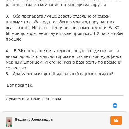
разницы, только компания-производитель другая
3.
Оба препарата лучше давать отдельно от смеси,
потому что любая еда, особенно молоко, нарушает их
всасывание. Но это не означает несовместимости. За 30-
60 мин до кормления, ну и после прошлого 1-2 часа чтобы
прошло
4.
В РФ в продаже не так давно, но уже везде появился
ликватирол. Это жидкий тироксин, как детский нурофен, с
мерным шприцем. И его не нужно разносить по времени
со смесью
5.
Для маленьких детей идеальный вариант, жидкий
Вот пока так.
С уважением, Полина Львовна
В
е
р
Педиатр Александра
н
у