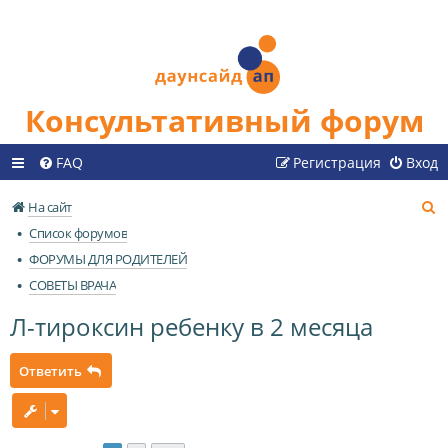
Консультативный форум
FAQ
Регистрация
Вход
П
На сайт
о
Список форумов
и
ФОРУМЫ ДЛЯ РОДИТЕЛЕЙ
с
СОВЕТЫ ВРАЧА
к
Л-тироксин ребенку в 2 месяца
Ответить