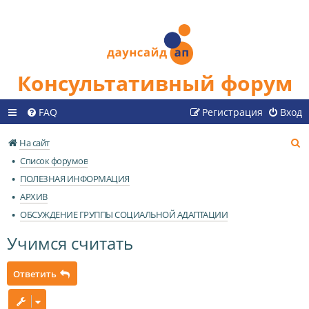
Консультативный форум
FAQ
Регистрация
Вход
П
На сайт
о
Список форумов
и
ПОЛЕЗНАЯ ИНФОРМАЦИЯ
с
АРХИВ
к
ОБСУЖДЕНИЕ ГРУППЫ СОЦИАЛЬНОЙ АДАПТАЦИИ
Учимся считать
Ответить