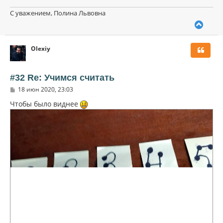
С уважением, Полина Львовна
В
е
р
Olexiy
н
у
т
ь
#32 Re: Учимся считать
с
С
18 июн 2020, 23:03
я
о
к
о
Чтобы было виднее
н
б
щ
а
е
ч
н
а
и
л
е
у