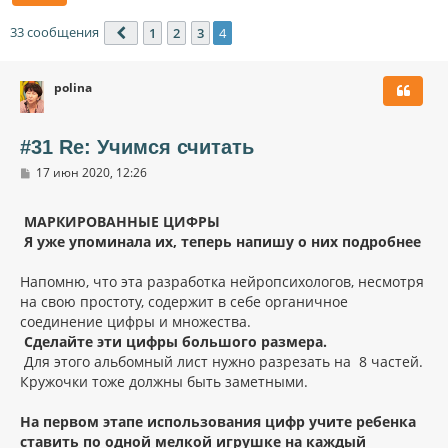
33 сообщения
1
2
3
4
Пред.
polina
#31 Re: Учимся считать
С
17 июн 2020, 12:26
о
о
б
МАРКИРОВАННЫЕ ЦИФРЫ
щ
Я уже упоминала их, теперь напишу о них подробнее
е
н
и
Напомню, что эта разработка нейропсихологов, несмотря
е
на свою простоту, содержит в себе органичное
соединение цифры и множества.
Сделайте эти цифры большого размера.
Для этого альбомный лист нужно разрезать на 8 частей.
Кружочки тоже должны быть заметными.
На первом этапе использования цифр учите ребенка
ставить по одной мелкой игрушке на каждый