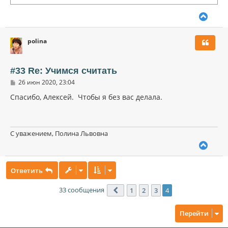
В
е
р
polina
н
у
т
ь
#33 Re: Учимся считать
с
С
26 июн 2020, 23:04
я
о
к
о
Спасибо, Алексей. Чтобы я без вас делала.
н
б
щ
а
е
ч
н
а
и
С уважением, Полина Львовна
л
е
В
у
е
р
Ответить
н
у
т
33 сообщения
1
2
3
4
Пред.
ь
с
Перейти
я
к