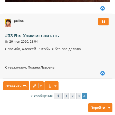
В
е
р
polina
н
у
т
ь
#33 Re: Учимся считать
с
С
26 июн 2020, 23:04
я
о
к
о
Спасибо, Алексей. Чтобы я без вас делала.
н
б
щ
а
е
ч
н
а
и
С уважением, Полина Львовна
л
е
В
у
е
р
Ответить
н
у
т
33 сообщения
1
2
3
4
Пред.
ь
с
Перейти
я
к