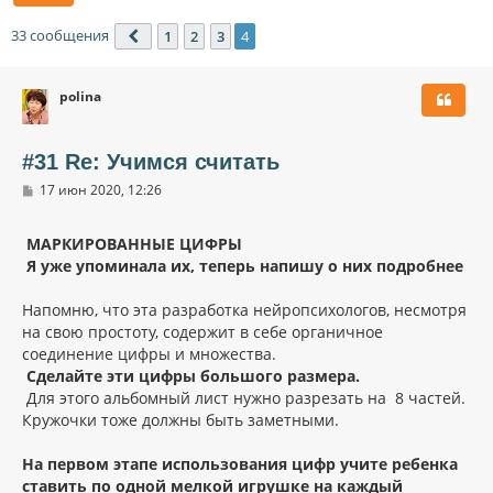
33 сообщения
1
2
3
4
Пред.
polina
#31 Re: Учимся считать
С
17 июн 2020, 12:26
о
о
б
МАРКИРОВАННЫЕ ЦИФРЫ
щ
Я уже упоминала их, теперь напишу о них подробнее
е
н
и
Напомню, что эта разработка нейропсихологов, несмотря
е
на свою простоту, содержит в себе органичное
соединение цифры и множества.
Сделайте эти цифры большого размера.
Для этого альбомный лист нужно разрезать на 8 частей.
Кружочки тоже должны быть заметными.
На первом этапе использования цифр учите ребенка
ставить по одной мелкой игрушке на каждый