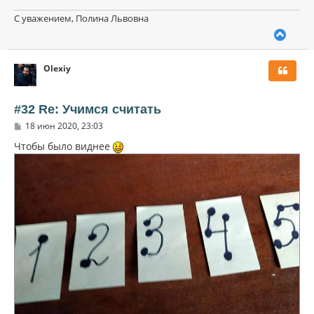
С уважением, Полина Львовна
В
е
р
Olexiy
н
у
т
ь
#32 Re: Учимся считать
с
С
18 июн 2020, 23:03
я
о
к
о
Чтобы было виднее
н
б
щ
а
е
ч
н
а
и
л
е
у