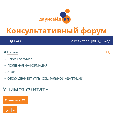
Консультативный форум
FAQ
Регистрация
Вход
П
На сайт
о
Список форумов
и
ПОЛЕЗНАЯ ИНФОРМАЦИЯ
с
АРХИВ
к
ОБСУЖДЕНИЕ ГРУППЫ СОЦИАЛЬНОЙ АДАПТАЦИИ
Учимся считать
Ответить