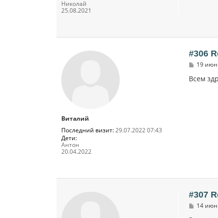
Николай
25.08.2021
#306 R
С
19 июн 
о
о
Всем здр
б
щ
е
н
и
Виталий
е
Последний визит:
29.07.2022 07:43
Дети:
Антон
20.04.2022
#307 R
С
14 июн 
о