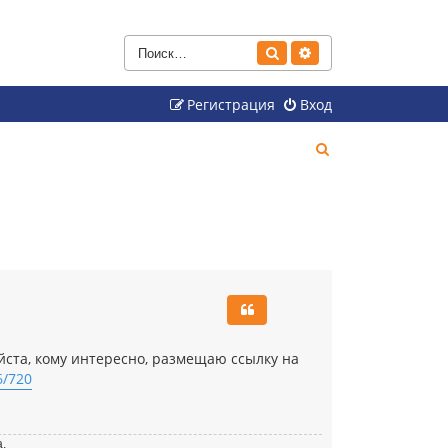
Поиск
Расширенный поиск
Регистрация
Вход
П
о
и
с
к
йста, кому интересно, размещаю ссылку на
6/720
а.