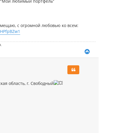
а
 и "Мой любимый портфель"
ч
а
л
у
змещаю, с огромной любовью ко всем:
W7HPfpBZw1
з.
В
е
р
н
у
т
ь
кая область, г. Свободный
с
я
к
н
а
ч
а
л
у