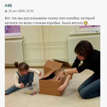
ь
#45
с
С
22 окт 2020, 22:33
я
о
к
о
Вот так мы рассказывали сказку про колобка, который
н
б
катился по всем стенкам коробки. Было весело
щ
а
е
ч
н
а
и
л
е
у