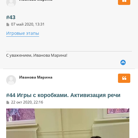
у
т
ь
#43
с
С
07 май 2020, 13:31
я
о
к
о
Игровые этапы
н
б
щ
а
е
ч
н
а
и
С уважением, Иванова Марина!
л
е
В
у
е
р
Иванова Марина
н
у
т
ь
#44 Игры с коробками. Активизация речи
с
С
22 окт 2020, 22:16
я
о
к
о
н
б
щ
а
е
ч
н
а
и
л
е