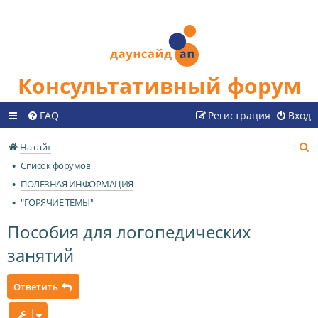
Консультативный форум
FAQ
Регистрация
Вход
П
На сайт
о
Список форумов
и
ПОЛЕЗНАЯ ИНФОРМАЦИЯ
с
"ГОРЯЧИЕ ТЕМЫ"
к
Пособия для логопедических
занятий
Ответить