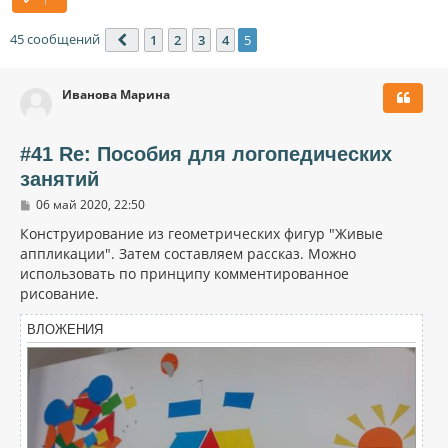
45 сообщений
1
2
3
4
5
Пред.
Иванова Марина
#41 Re: Пособия для логопедических
занятий
С
06 май 2020, 22:50
о
о
Конструирование из геометрических фигур "Живые
б
аппликации". Затем составляем рассказ. Можно
щ
использовать по принципу комментированное
е
н
рисование.
и
е
ВЛОЖЕНИЯ