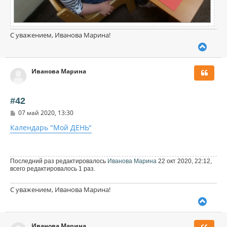
С уважением, Иванова Марина!
В
е
р
Иванова Марина
н
у
т
ь
#42
с
С
07 май 2020, 13:30
я
о
к
о
Календарь "Мой ДЕНЬ"
н
б
щ
а
е
ч
н
а
и
Последний раз редактировалось
Иванова Марина
22 окт 2020, 22:12,
л
е
всего редактировалось 1 раз.
у
С уважением, Иванова Марина!
В
е
р
Иванова Марина
н