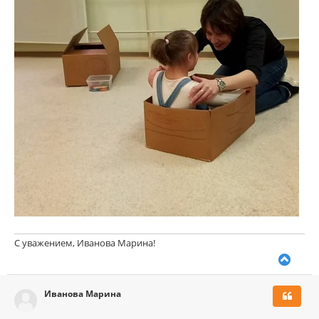
у
С уважением, Иванова Марина!
В
е
р
Иванова Марина
н
у
т