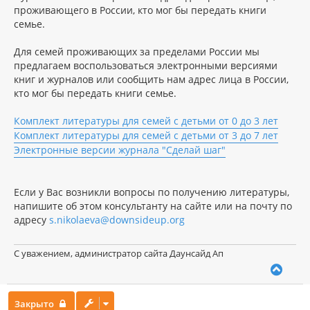
проживающего в России, кто мог бы передать книги
семье.
Для семей проживающих за пределами России мы
предлагаем воспользоваться электронными версиями
книг и журналов или сообщить нам адрес лица в России,
кто мог бы передать книги семье.
Комплект литературы для семей с детьми от 0 до 3 лет
Комплект литературы для семей с детьми от 3 до 7 лет
Электронные версии журнала "Сделай шаг"
Если у Вас возникли вопросы по получению литературы,
напишите об этом консультанту на сайте или на почту по
адресу
s.nikolaeva@downsideup.org
С уважением, администратор сайта Даунсайд Ап
В
е
р
Закрыто
н