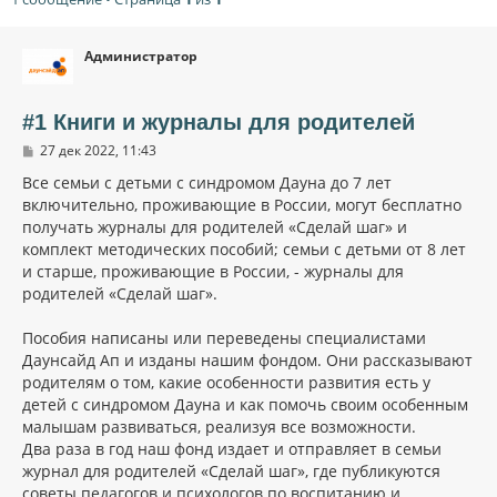
Администратор
#1 Книги и журналы для родителей
С
27 дек 2022, 11:43
о
о
Все семьи с детьми с синдромом Дауна до 7 лет
б
включительно, проживающие в России, могут бесплатно
щ
получать журналы для родителей «Сделай шаг» и
е
н
комплект методических пособий; семьи с детьми от 8 лет
и
и старше, проживающие в России, - журналы для
е
родителей «Сделай шаг».
Пособия написаны или переведены специалистами
Даунсайд Ап и изданы нашим фондом. Они рассказывают
родителям о том, какие особенности развития есть у
детей с синдромом Дауна и как помочь своим особенным
малышам развиваться, реализуя все возможности.
Два раза в год наш фонд издает и отправляет в семьи
журнал для родителей «Сделай шаг», где публикуются
советы педагогов и психологов по воспитанию и