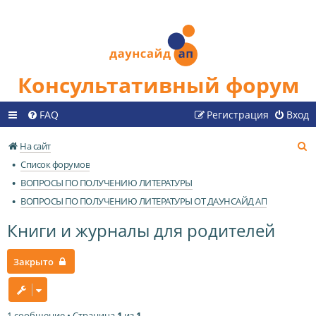
Консультативный форум
FAQ
Регистрация
Вход
П
На сайт
о
Список форумов
и
ВОПРОСЫ ПО ПОЛУЧЕНИЮ ЛИТЕРАТУРЫ
с
ВОПРОСЫ ПО ПОЛУЧЕНИЮ ЛИТЕРАТУРЫ ОТ ДАУНСАЙД АП
к
Книги и журналы для родителей
Закрыто
1 сообщение • Страница
1
из
1