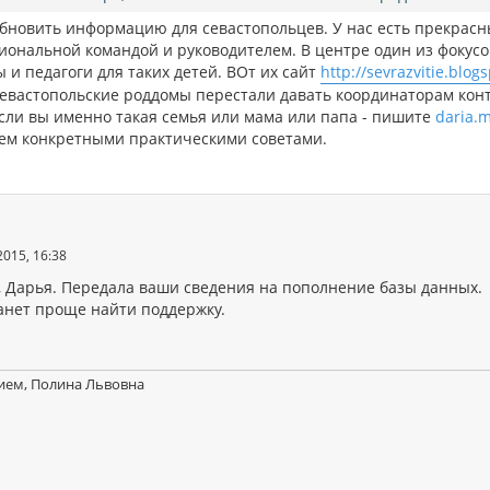
обновить информацию для севастопольцев. У нас есть прекрасн
иональной командой и руководителем. В центре один из фокусо
 и педагоги для таких детей. ВОт их сайт
http://sevrazvitie.blo
севастопольские роддомы перестали давать координаторам ко
Если вы именно такая семья или мама или папа - пишите
daria.
ем конкретными практическими советами.
2015, 16:38
, Дарья. Передала ваши сведения на пополнение базы данных.
анет проще найти поддержку.
ием, Полина Львовна