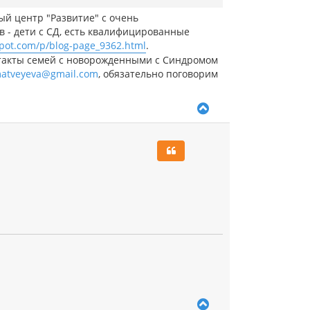
ый центр "Развитие" с очень
в - дети с СД, есть квалифицированные
gspot.com/p/blog-page_9362.html
.
нтакты семей с новорожденными с Синдромом
matveyeva@gmail.com
, обязательно поговорим
В
е
р
н
у
т
ь
с
я
к
н
а
ч
а
л
у
В