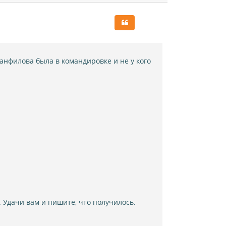
р
н
у
т
ь
с
я
Панфилова была в командировке и не у кого
к
н
а
ч
а
л
у
 Удачи вам и пишите, что получилось.