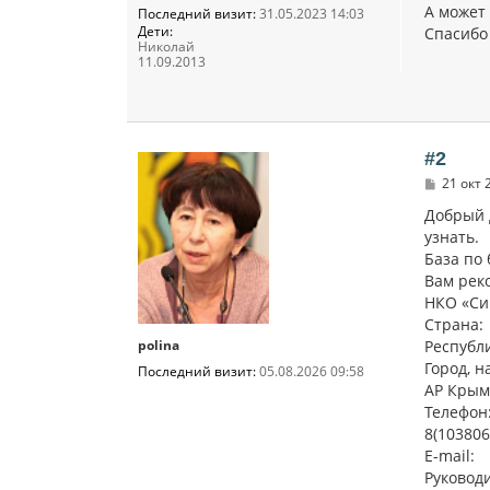
А может 
Последний визит:
31.05.2023 14:03
Дети:
Спасибо
Николай
11.09.2013
#2
С
21 окт 
о
о
Добрый д
б
узнать.
щ
База по
е
н
Вам рек
и
НКО «Си
е
Страна:
polina
Республ
Город, н
Последний визит:
05.08.2026 09:58
АР Крым
Телефон
8(103806
E-mail:
Руковод