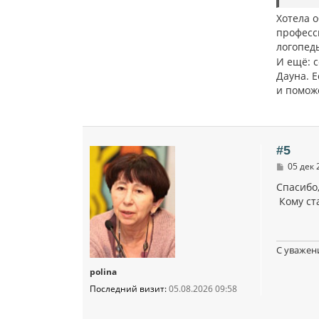
Хотела 
професс
логопеды
И ещё: 
Дауна. 
и помож
#5
С
05 дек 
о
о
Спасибо
б
Кому ст
щ
е
н
и
е
С уважен
polina
Последний визит:
05.08.2026 09:58