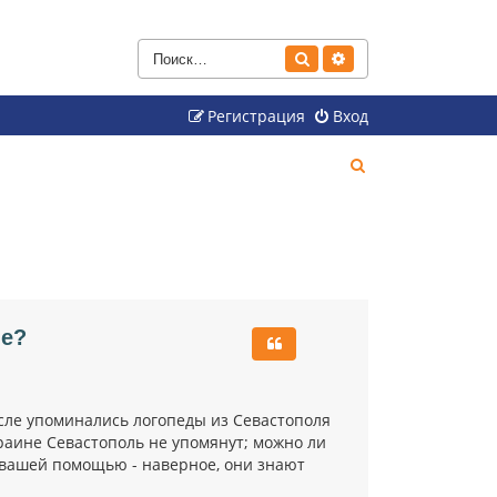
Поиск
Расширенный поиск
Регистрация
Вход
П
о
и
с
к
ле?
исле упоминались логопеды из Севастополя
раине Севастополь не упомянут; можно ли
с вашей помощью - наверное, они знают