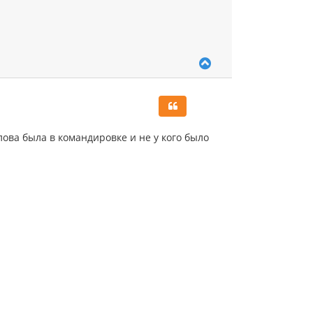
В
е
р
н
у
т
ь
лова была в командировке и не у кого было
с
я
к
н
а
ч
а
л
у