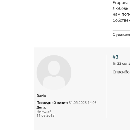
Егорова
Любовь 
нам поп
Собствен
С уважен
#3
С
22 окт 
о
о
Спасибо 
б
щ
е
н
и
Daria
е
Последний визит:
31.05.2023 14:03
Дети:
Николай
11.09.2013