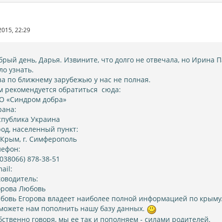
2015, 22:29
брый день, Дарья. Извините, что долго не отвечала, но Ирина 
ло узнать.
за по ближнему зарубежью у нас не полная.
м рекомендуется обратиться сюда:
О «Синдром добра»
рана:
спублика Украина
род, населенный пункт:
 Крым, г. Симферополь
лефон:
1038066) 878-38-51
ail:
ководитель:
орова Любовь
бовь Егорова владеет наиболее полной информацией по крыму.
можете нам пополнить нашу базу данных.
бственно говоря, мы ее так и пополняем - силами родителей.