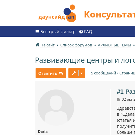
Консульт
Быстрый фильтр
FAQ
На сайт
Список форумов
АРХИВНЫЕ ТЕМЫ
Развивающие центры и лого
5 сообщений • Страни
Ответить
#1 Ра
С
02 окт 
о
о
Здравств
б
в "Сдел
щ
(статья
е
н
получит
и
Daria
больше 
е