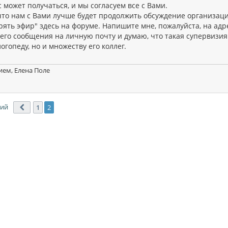
с может получаться, и мы согласуем все с Вами.
что нам с Вами лучше будет продолжить обсуждение организац
рять эфир" здесь на форуме. Напишите мне, пожалуйста, на ад
его сообщения на личную почту и думаю, что такая супервизия
огопеду, но и множеству его коллег.
ием, Елена Поле
ний
1
2
Пред.