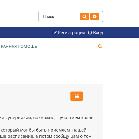
Поиск
Расширенный поиск
Регистрация
Вход
П
. РАННЯЯ ПОМОЩЬ
о
и
с
к
и супервизии, возможно, с участием коллег-
и, который мог бы быть приемлем нашей
ше расписание, а потом сообщу Вам о том,