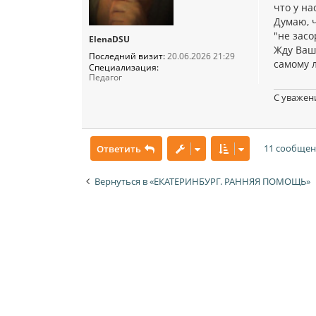
что у на
Думаю, 
"не засо
ElenaDSU
Жду Ваш
Последний визит:
20.06.2026 21:29
самому л
Специализация:
Педагог
С уважен
11 сообще
Ответить
Вернуться в «ЕКАТЕРИНБУРГ. РАННЯЯ ПОМОЩЬ»