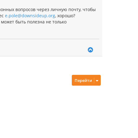
ионных вопросов через личную почту, чтобы
рес
e.pole@downsideup.org
, хорошо?
 может быть полезна не только
В
е
р
н
у
т
Перейти
ь
с
я
к
н
а
ч
а
л
у