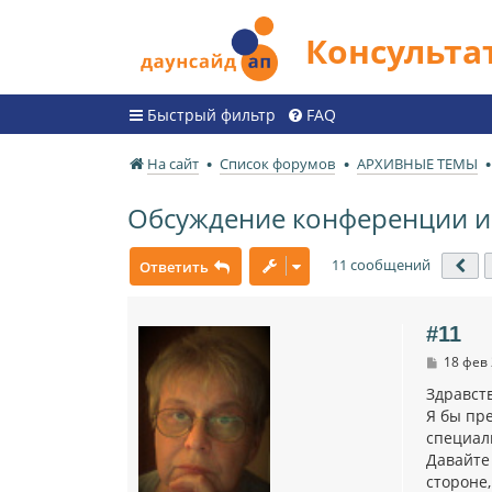
Консульт
Быстрый фильтр
FAQ
На сайт
Список форумов
АРХИВНЫЕ ТЕМЫ
Обсуждение конференции и
11 сообщений
Ответить
Пр
#11
С
18 фев 
о
о
Здравст
б
Я бы пре
щ
специал
е
н
Давайте
и
стороне,
е