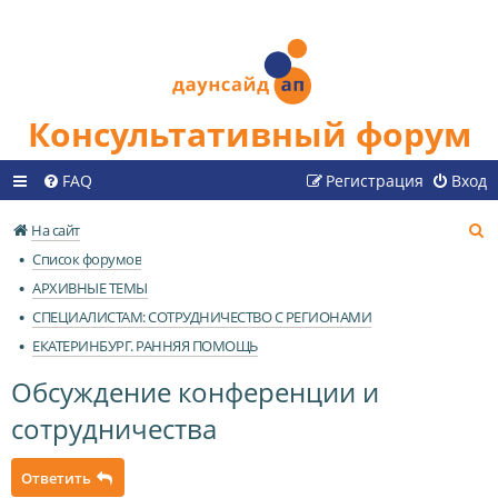
Консультативный форум
FAQ
Регистрация
Вход
П
На сайт
о
Список форумов
и
АРХИВНЫЕ ТЕМЫ
с
СПЕЦИАЛИСТАМ: СОТРУДНИЧЕСТВО С РЕГИОНАМИ
к
ЕКАТЕРИНБУРГ. РАННЯЯ ПОМОЩЬ
Обсуждение конференции и
сотрудничества
Ответить