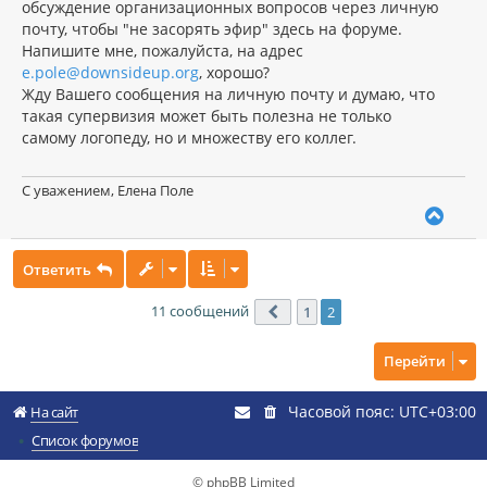
обсуждение организационных вопросов через личную
почту, чтобы "не засорять эфир" здесь на форуме.
Напишите мне, пожалуйста, на адрес
e.pole@downsideup.org
, хорошо?
Жду Вашего сообщения на личную почту и думаю, что
такая супервизия может быть полезна не только
самому логопеду, но и множеству его коллег.
С уважением, Елена Поле
В
е
р
Ответить
н
у
т
11 сообщений
1
2
Пред.
ь
с
Перейти
я
к
н
Часовой пояс:
UTC+03:00
На сайт
а
ч
Список форумов
а
л
© phpBB Limited