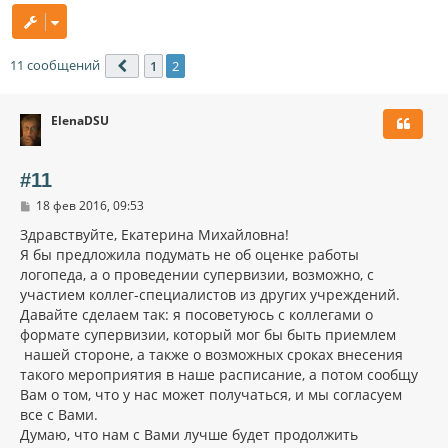
11 сообщений
1
2
Пред.
ElenaDSU
#11
С
18 фев 2016, 09:53
о
о
Здравствуйте, Екатерина Михайловна!
б
Я бы предложила подумать не об оценке работы
щ
логопеда, а о проведении супервизии, возможно, с
е
н
участием коллег-специалистов из других учреждений.
и
Давайте сделаем так: я посоветуюсь с коллегами о
е
формате супервизии, который мог бы быть приемлем
нашей стороне, а также о возможных сроках внесения
такого мероприятия в наше расписание, а потом сообщу
Вам о том, что у нас может получаться, и мы согласуем
все с Вами.
Думаю, что нам с Вами лучше будет продолжить