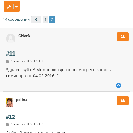
14 сообщений
1
2
Пред.
GNatA
#11
С
15 мар 2016, 11:10
о
о
Здравствуйте! Можно ли где то посмотреть запись
б
семинара от 04.02.2016г.?
щ
е
В
н
и
е
е
р
polina
н
у
т
ь
#12
с
С
15 мар 2016, 15:19
я
о
к
о
Добрый день, уточняю адрес: