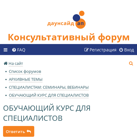
Консультативный форум
FAQ
Регистрация
Вход
П
На сайт
о
Список форумов
и
АРХИВНЫЕ ТЕМЫ
с
СПЕЦИАЛИСТАМ: СЕМИНАРЫ, ВЕБИНАРЫ
к
ОБУЧАЮЩИЙ КУРС ДЛЯ СПЕЦИАЛИСТОВ
ОБУЧАЮЩИЙ КУРС ДЛЯ
СПЕЦИАЛИСТОВ
Ответить