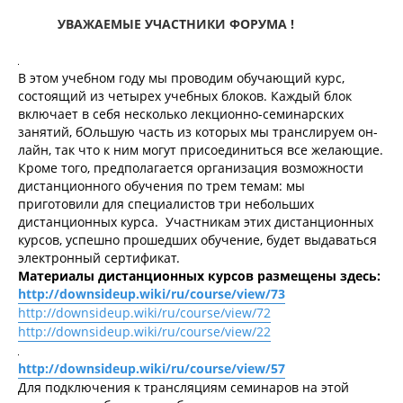
щ
а
УВАЖАЕМЫЕ УЧАСТНИКИ ФОРУМА !
е
ч
н
а
и
л
е
у
В этом учебном году мы проводим обучающий курс,
состоящий из четырех учебных блоков. Каждый блок
включает в себя несколько лекционно-семинарских
занятий, бОльшую часть из которых мы транслируем он-
лайн, так что к ним могут присоединиться все желающие.
Кроме того, предполагается организация возможности
дистанционного обучения по трем темам: мы
приготовили для специалистов три небольших
дистанционных курса. Участникам этих дистанционных
курсов, успешно прошедших обучение, будет выдаваться
электронный сертификат.
Материалы дистанционных курсов размещены здесь:
http://downsideup.wiki/ru/course/view/73
http://downsideup.wiki/ru/course/view/72
http://downsideup.wiki/ru/course/view/22
http://downsideup.wiki/ru/course/view/57
Для подключения к трансляциям семинаров на этой