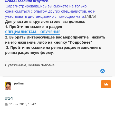
использования игрушек.
Зарегистрировавшись вы сможете не только
ознакомиться с опытом других специалистов, но и
участвовать дистанционно с помощью чата.
[/i][/b]
Для участия в круглом столе вы должны:
1. Пройти по ссылке в раздел
СПЕЦИАЛИСТАМ, ОБУЧЕНИЕ
2. Выбрать интересующее вас мероприятие,
нажать
на его название, либо на кнопку "Подробнее"
3. Пройти по ссылке на регистрацию и заполнить
регистрационную форму.
С уважением, Полина Львовна
В
е
р
polina
н
у
т
ь
#14
с
С
11 окт 2016, 15:42
я
о
к
о
н
б