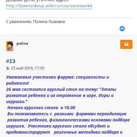
н
б
http://downsideup.wiki/ru/course/view/44
щ
а
е
ч
н
а
и
С уважением, Полина Львовна
л
е
В
у
е
р
polina
н
у
т
ь
#13
с
С
23 май 2016, 17:50
я
о
к
о
Уважаемые участники форума: специалисты и
н
б
родители!
щ
а
26 мая состоится круглый стол на тему: "Этапы
е
ч
н
развития ребенка и их отражение в игре. Игры и
а
и
л
игрушки."
е
у
Начало круглого стола в 10.00
Вы познакомитесь с разными формами периодизации
развития ребенка, физиологическими основами подбора
игрушек. Участники круглого стола обсудят и
продемонстрируют различные методики подбора и