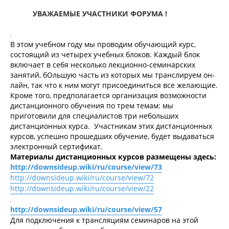
щ
а
УВАЖАЕМЫЕ УЧАСТНИКИ ФОРУМА !
е
ч
н
а
и
л
е
у
В этом учебном году мы проводим обучающий курс,
состоящий из четырех учебных блоков. Каждый блок
включает в себя несколько лекционно-семинарских
занятий, бОльшую часть из которых мы транслируем он-
лайн, так что к ним могут присоединиться все желающие.
Кроме того, предполагается организация возможности
дистанционного обучения по трем темам: мы
приготовили для специалистов три небольших
дистанционных курса. Участникам этих дистанционных
курсов, успешно прошедших обучение, будет выдаваться
электронный сертификат.
Материалы дистанционных курсов размещены здесь:
http://downsideup.wiki/ru/course/view/73
http://downsideup.wiki/ru/course/view/72
http://downsideup.wiki/ru/course/view/22
http://downsideup.wiki/ru/course/view/57
Для подключения к трансляциям семинаров на этой