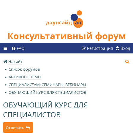
Консультативный форум
FAQ
Регистрация
Вход
П
На сайт
о
Список форумов
и
АРХИВНЫЕ ТЕМЫ
с
СПЕЦИАЛИСТАМ: СЕМИНАРЫ, ВЕБИНАРЫ
к
ОБУЧАЮЩИЙ КУРС ДЛЯ СПЕЦИАЛИСТОВ
ОБУЧАЮЩИЙ КУРС ДЛЯ
СПЕЦИАЛИСТОВ
Ответить