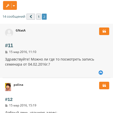
14 сообщений
1
2
Пред.
GNatA
#11
С
15 мар 2016, 11:10
о
о
Здравствуйте! Можно ли где то посмотреть запись
б
семинара от 04.02.2016г.?
щ
е
В
н
и
е
е
р
polina
н
у
т
ь
#12
с
С
15 мар 2016, 15:19
я
о
к
о
Добрый день, уточняю адрес: