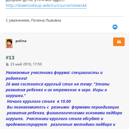
н
б
http://downsideup.wiki/ru/course/view/44
щ
а
е
ч
н
а
и
С уважением, Полина Львовна
л
е
В
у
е
р
polina
н
у
т
ь
#13
с
С
23 май 2016, 17:50
я
о
к
о
Уважаемые участники форума: специалисты и
н
б
родители!
щ
а
26 мая состоится круглый стол на тему: "Этапы
е
ч
н
развития ребенка и их отражение в игре. Игры и
а
и
л
игрушки."
е
у
Начало круглого стола в 10.00
Вы познакомитесь с разными формами периодизации
развития ребенка, физиологическими основами подбора
игрушек. Участники круглого стола обсудят и
продемонстрируют различные методики подбора и