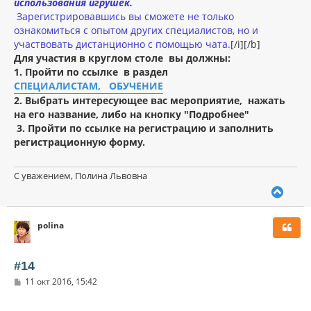
использования игрушек.
Зарегистрировавшись вы сможете не только
ознакомиться с опытом других специалистов, но и
участвовать дистанционно с помощью чата.
[/i][/b]
Для участия в круглом столе вы должны:
1. Пройти по ссылке в раздел
СПЕЦИАЛИСТАМ, ОБУЧЕНИЕ
2. Выбрать интересующее вас мероприятие,
нажать
на его название, либо на кнопку "Подробнее"
3. Пройти по ссылке на регистрацию и заполнить
регистрационную форму.
С уважением, Полина Львовна
В
е
р
polina
н
у
т
ь
#14
с
С
11 окт 2016, 15:42
я
о
к
о
н
б