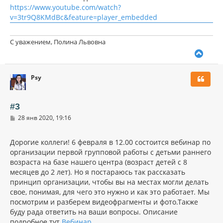
н
https://www.youtube.com/watch?
а
и
л
v=3tr9Q8KMdBc&feature=player_embedded
е
у
С уважением, Полина Львовна
В
е
р
Psy
н
у
т
ь
#3
с
С
28 янв 2020, 19:16
я
о
к
о
н
б
Дорогие коллеги! 6 февраля в 12.00 состоится вебинар по
щ
а
организации первой групповой работы с детьми раннего
е
ч
н
возраста на базе нашего центра (возраст детей с 8
а
и
л
месяцев до 2 лет). Но я постараюсь так рассказать
е
у
принцип организации, чтобы вы на местах могли делать
свое, понимая, для чего это нужно и как это работает. Мы
посмотрим и разберем видеофрагменты и фото.Также
буду рада ответить на ваши вопросы. Описание
подробное тут
Вебинар