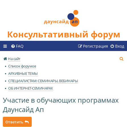
Консультативный форум
FAQ
Регистрация
Вход
П
На сайт
о
Список форумов
и
АРХИВНЫЕ ТЕМЫ
с
СПЕЦИАЛИСТАМ: СЕМИНАРЫ, ВЕБИНАРЫ
к
ОБ ИНТЕРНЕТ-СЕМИНАРАХ
Участие в обучающих программах
Даунсайд Ап
Ответить