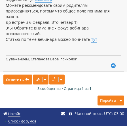
Можете рекомендовать своим родителям
присоединяться, потому что общее поле понимания
важно.
До встречи 6 февраля. Это четверг!)
З\Ы Обратите внимание - фокус вебинара
психологический.
Статью по теме вебинара можно почитать
тут
С уважением, Степанова Вера, психолог
В
е
р
Ответить
н
у
3 сообщения • Страница
1
из
1
т
ь
с
Перейти
я
к
Часовой пояс:
UTC+03:00
н
На сайт
а
Список форумов
ч