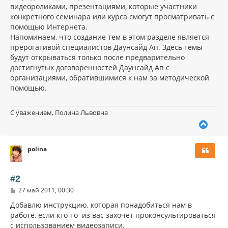
видеороликами, презентациями, которые участники
конкретного семинара или курса смогут просматривать с
помощью Интернета.
Напоминаем, что создание тем в этом разделе является
прерогативой специалистов Даунсайд Ап. Здесь темы
будут открываться только после предварительно
достигнутых договоренностей Даунсайд Ап с
организациями, обратившимися к нам за методической
помощью.
С уважением, Полина Львовна
В
е
р
polina
н
у
т
ь
#2
с
С
27 май 2011, 00:30
я
о
к
о
Добавлю инструкцию, которая понадобиться нам в
н
б
работе, если кто-то из вас захочет проконсультироваться
щ
а
с использованием видеозаписи.
е
ч