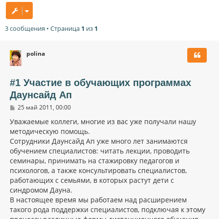
3 сообщения • Страница
1
из
1
polina
#1 Участие в обучающих программах
Даунсайд Ап
С
25 май 2011, 00:00
о
о
Уважаемые коллеги, многие из вас уже получали нашу
б
методическую помощь.
щ
Сотрудники Даунсайд Ап уже много лет занимаются
е
н
обучением специалистов: читать лекции, проводить
и
семинары, принимать на стажировку педагогов и
е
психологов, а также консультировать специалистов,
работающих с семьями, в которых растут дети с
синдромом Дауна.
В настоящее время мы работаем над расширением
такого рода поддержки специалистов, подключая к этому