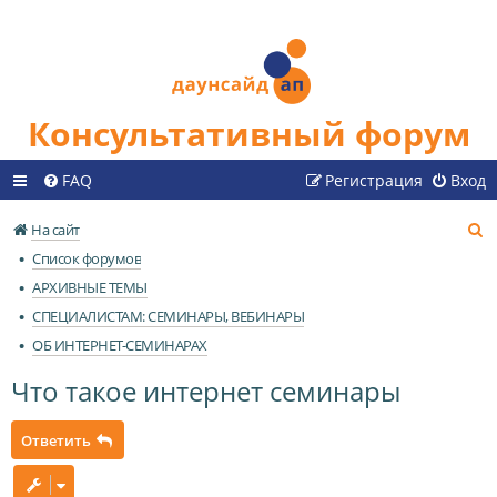
Консультативный форум
FAQ
Регистрация
Вход
П
На сайт
о
Список форумов
и
АРХИВНЫЕ ТЕМЫ
с
СПЕЦИАЛИСТАМ: СЕМИНАРЫ, ВЕБИНАРЫ
к
ОБ ИНТЕРНЕТ-СЕМИНАРАХ
Что такое интернет семинары
Ответить