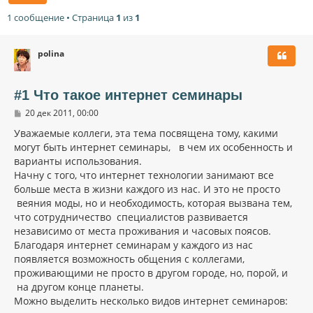
1 сообщение • Страница
1
из
1
polina
#1 Что такое интернет семинары
С
20 дек 2011, 00:00
о
о
Уважаемые коллеги, эта тема посвящена тому, какими
б
могут быть интернет семинары, в чем их особенность и
щ
варианты использования.
е
н
Начну с того, что интернет технологии занимают все
и
больше места в жизни каждого из нас. И это не просто
е
веяния моды, но и необходимость, которая вызвана тем,
что сотрудничество специалистов развивается
независимо от места проживания и часовых поясов.
Благодаря интернет семинарам у каждого из нас
появляется возможность общения с коллегами,
проживающими не просто в другом городе, но, порой, и
на другом конце планеты.
Можно выделить несколько видов интернет семинаров: