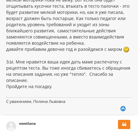
отщипывать кусочки теста, втыкать в тесто палочки - это
будет развитие мелкой моторики, но, как я уже писала,
возраст должен быть постарше. Как только педагог или
родитель уровень требований и уходит из зоны
ближайшего развития, самостоятельные действия
заменяются совмещенными, а вместо взаимодействия
появляется воздействие на ребенка.
давайте прибавим девочке год и разойдемся с миром
З.Ы. Мне нравится ваша идея дать маме распечатку с
рецептом теста. Вы тоже иногда сбиваетесь с обращения
на описания задания, но уже "тепло". Спасибо за
описание.
Пройдите на посадку.
С уважением, Полина Львовна
В
е
р
swetlana
н
у
т