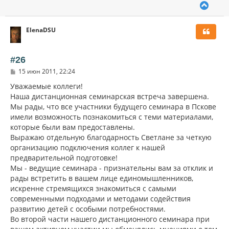
В
е
р
ElenaDSU
н
у
т
ь
#26
с
С
15 июн 2011, 22:24
я
о
к
о
Уважаемые коллеги!
н
б
Наша дистанционная семинарская встреча завершена.
щ
а
Мы рады, что все участники будущего семинара в Пскове
е
ч
н
имели возможность познакомиться с теми материалами,
а
и
л
которые были вам предоставлены.
е
у
Выражаю отдельную благодарность Светлане за четкую
организацию подключения коллег к нашей
предварительной подготовке!
Мы - ведущие семинара - признательны вам за отклик и
рады встретить в вашем лице единомышленников,
искренне стремящихся знакомиться с самыми
современными подходами и методами содействия
развитию детей с особыми потребностями.
Во второй части нашего дистанционного семинара при