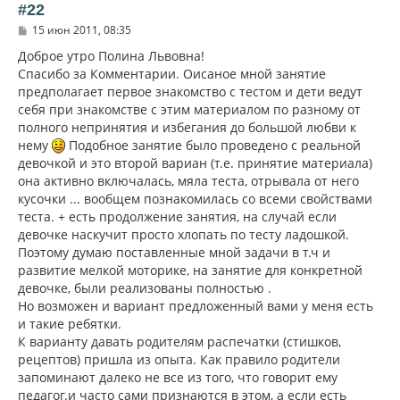
ь
#22
с
С
15 июн 2011, 08:35
я
о
к
о
Доброе утро Полина Львовна!
н
б
Спасибо за Комментарии. Оисаное мной занятие
щ
а
предполагает первое знакомство с тестом и дети ведут
е
ч
н
себя при знакомстве с этим материалом по разному от
а
и
л
полного непринятия и избегания до большой любви к
е
у
нему
Подобное занятие было проведено с реальной
девочкой и это второй вариан (т.е. принятие материала)
она активно включалась, мяла теста, отрывала от него
кусочки ... вообщем познакомилась со всеми свойствами
теста. + есть продолжение занятия, на случай если
девочке наскучит просто хлопать по тесту ладошкой.
Поэтому думаю поставленные мной задачи в т.ч и
развитие мелкой моторике, на занятие для конкретной
девочке, были реализованы полностью .
Но возможен и вариант предложенный вами у меня есть
и такие ребятки.
К варианту давать родителям распечатки (стишков,
рецептов) пришла из опыта. Как правило родители
запоминают далеко не все из того, что говорит ему
педагог.и часто сами признаются в этом, а если есть