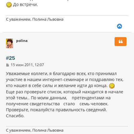
До встречи.
С уважением, Полина Львовна
В
е
р
polina
н
у
т
ь
#25
с
С
15 июн 2011, 12:07
я
о
к
о
Уважаемые коллеги, я благодарю всех, кто принимал
н
б
участие в нашем интернет-семинаре и поздравляю тех,
щ
а
кто нашел в себе силы и желание идти до конца.
е
ч
н
Еще раз проверьте список, который находится в начале
а
и
л
этой темы.. По моим данным, претендентами на
е
у
получение свидетельства стало семь человек.
Проверьте, пожалуйста правильность сведений.
Спасибо.
С уважением, Полина Львовна