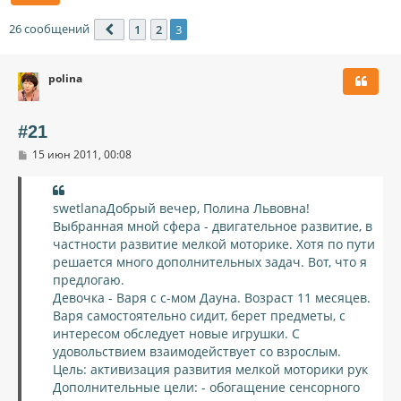
26 сообщений
1
2
3
Пред.
polina
#21
С
15 июн 2011, 00:08
о
о
б
щ
swetlanaДобрый вечер, Полина Львовна!
е
Выбранная мной сфера - двигательное развитие, в
н
и
частности развитие мелкой моторике. Хотя по пути
е
решается много дополнительных задач. Вот, что я
предлогаю.
Девочка - Варя с с-мом Дауна. Возраст 11 месяцев.
Варя самостоятельно сидит, берет предметы, с
интересом обследует новые игрушки. С
удовольствием взаимодействует со взрослым.
Цель: активизация развития мелкой моторики рук
Дополнительные цели: - обогащение сенсорного