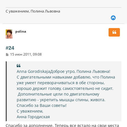
С уважением, Полина Львовна
В
е
р
polina
н
у
т
ь
#24
с
С
15 июн 2011, 09:08
я
о
к
о
н
б
щ
а
Anna GorodiskajaДоброе утро, Полина Львовна!
е
ч
С двигательными навыками добавлю, что Полина
н
а
и
уже умеет переворачиваться в обе стороны,
л
е
хорошо держит голову, самостоятельно не сидит.
у
Дополнительные цели по двигательному
развитию - укрепить мышцы спины, живота.
Спасибо за Ваши советы!
С уважением,
Анна Городиская
Спасибо за дополнение. Теперь все встало на свои места