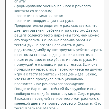
опыта;
- формирование эмоционального и речевого
контакта со взрослым;
- развитие понимания речи;
- развитие координации глаз-рука.
Предварительно родителям рассказывается, что
дает для развития ребенка игра с тестом. Дается
рецепт соленого тесто, варианты того, чем можно
его подкрасить. Основные правила работы с
тестом (лучше все это напечатать и дать
родителям домой): лучше приучать ребенка играть
с тестом за столом, на дощечке или клеенке, а
после игры вместе все убрать и помыть руки. Не
принуждайте малышку играть с тестом. Если она
потеряла интерес к игре переключитесь на другую
игру, а к тесту вернитесь через день-два. Важно,
что бы игра проходила в эмоционально-
положительном речевом сопровождении.
Посадите Варю так, чтобы ей было удобно и она
свободно могла действовать руками. Сядьте рядом.
Выложите перед ней теплое тесто контрастного с
клеенкой цвета, например розового. Скажите: «Это
тесто! Красивое! Мягкое!»