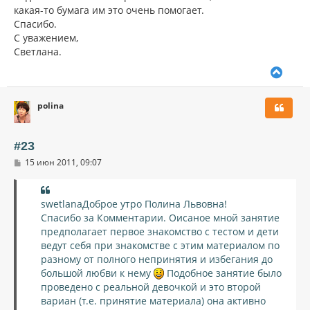
какая-то бумага им это очень помогает.
Спасибо.
С уважением,
Светлана.
В
е
р
polina
н
у
т
ь
#23
с
С
15 июн 2011, 09:07
я
о
к
о
н
б
щ
а
swetlanaДоброе утро Полина Львовна!
е
ч
Спасибо за Комментарии. Оисаное мной занятие
н
а
и
предполагает первое знакомство с тестом и дети
л
е
ведут себя при знакомстве с этим материалом по
у
разному от полного непринятия и избегания до
большой любви к нему
Подобное занятие было
проведено с реальной девочкой и это второй
вариан (т.е. принятие материала) она активно