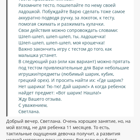
Разомните тесто, пошлепайте по нему своей
ладошкой. Побуждайте Варю сделать тоже самое
аккуратно подводя ручку, за локоток, к тесту,
помогая сжимать и разжимать кулачки.
Свои действия можно сопровождать словами:
Шлеп-шлеп, шлеп-шлеп, ты, ладошечка!
Шлеп-шлеп, шлеп-шлеп, моя крошечка!
Важно закончить игру с тестом до того, как
малышка устанет.
В следующий раз (или как вариант) можно прятать
под тестом привлекательные для Вари небольшие
игрушки/предметы (любимый шарик, кубик,
грецкий орех). И просить найти их: «Где шарик?
Нет шарика! Тю-тю! Дай шарик!» А когда ребенок
найдет предмет: «Вот шарик! Нашла!»
Жду Вашего отзыва.
С уважением,
Светлана.
Добрый вечер, Светлана. Очень хорошее занятие, но, на
мой взгляд, не для ребенка 11 месяцев. То есть,
тактильные ощущения девочка получит, а развития
мелкой моторики пока не вижу. Вот если она будет