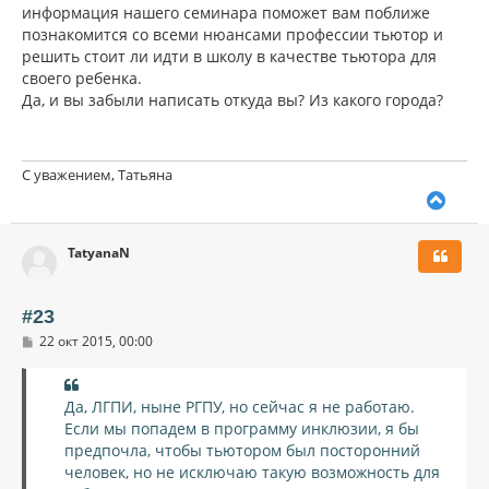
информация нашего семинара поможет вам поближе
познакомится со всеми нюансами профессии тьютор и
решить стоит ли идти в школу в качестве тьютора для
своего ребенка.
Да, и вы забыли написать откуда вы? Из какого города?
С уважением, Татьяна
В
е
р
TatyanaN
н
у
т
ь
#23
с
С
22 окт 2015, 00:00
я
о
к
о
н
б
щ
а
Да, ЛГПИ, ныне РГПУ, но сейчас я не работаю.
е
ч
Если мы попадем в программу инклюзии, я бы
н
а
и
предпочла, чтобы тьютором был посторонний
л
е
человек, но не исключаю такую возможность для
у