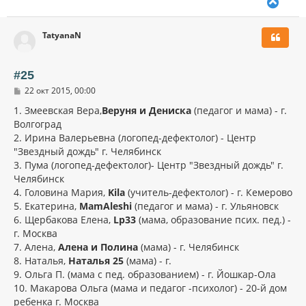
В
е
р
TatyanaN
н
у
т
ь
#25
с
С
22 окт 2015, 00:00
я
о
к
о
1. Змеевская Вера,
Веруня и Дениска
(педагог и мама) - г.
н
б
Волгоград
щ
а
2. Ирина Валерьевна (логопед-дефектолог) - Центр
е
ч
н
"Звездный дождь" г. Челябинск
а
и
л
3. Пума (логопед-дефектолог)- Центр "Звездный дождь" г.
е
у
Челябинск
4. Головина Мария,
Kila
(учитель-дефектолог) - г. Кемерово
5. Екатерина,
MamAleshi
(педагог и мама) - г. Ульяновск
6. Щербакова Елена,
Lp33
(мама, образование псих. пед.) -
г. Москва
7. Алена,
Алена и Полина
(мама) - г. Челябинск
8. Наталья,
Наталья 25
(мама) - г.
9. Ольга П. (мама с пед. образованием) - г. Йошкар-Ола
10. Макарова Ольга (мама и педагог -психолог) - 20-й дом
ребенка г. Москва