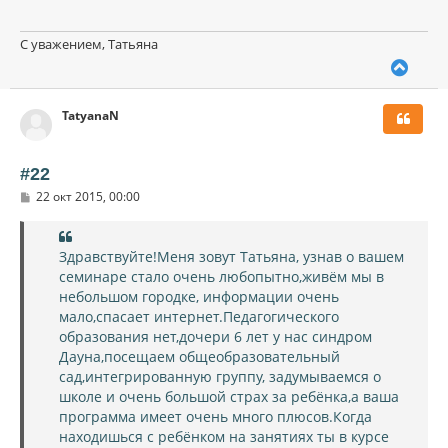
С уважением, Татьяна
В
е
р
TatyanaN
н
у
т
ь
#22
с
С
22 окт 2015, 00:00
я
о
к
о
н
б
щ
а
Здравствуйте!Меня зовут Татьяна, узнав о вашем
е
ч
семинаре стало очень любопытно,живём мы в
н
а
и
небольшом городке, информации очень
л
е
мало,спасает интернет.Педагогического
у
образования нет,дочери 6 лет у нас синдром
Дауна,посещаем общеобразовательный
сад,интегрированную группу, задумываемся о
школе и очень большой страх за ребёнка,а ваша
программа имеет очень много плюсов.Когда
находишься с ребёнком на занятиях ты в курсе