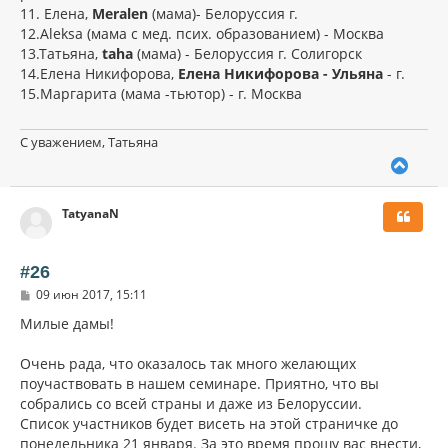
11. Елена,
Meralen
(мама)- Белоруссия г.
12.Aleksa (мама с мед. псих. образованием) - Москва
13.Татьяна,
taha
(мама) - Белоруссия г. Солигорск
14.Елена Никифорова,
Елена Никифорова - Ульяна
- г.
15.Маргарита (мама -тьютор) - г. Москва
С уважением, Татьяна
В
е
р
TatyanaN
н
у
т
ь
#26
с
С
09 июн 2017, 15:11
я
о
к
о
Милые дамы!
н
б
щ
а
Очень рада, что оказалось так много желающих
е
ч
н
поучаствовать в нашем семинаре. Приятно, что вы
а
и
л
собрались со всей страны и даже из Белоруссии.
е
у
Список участников будет висеть на этой страничке до
понедельника 21 января. За это время прошу вас внести,