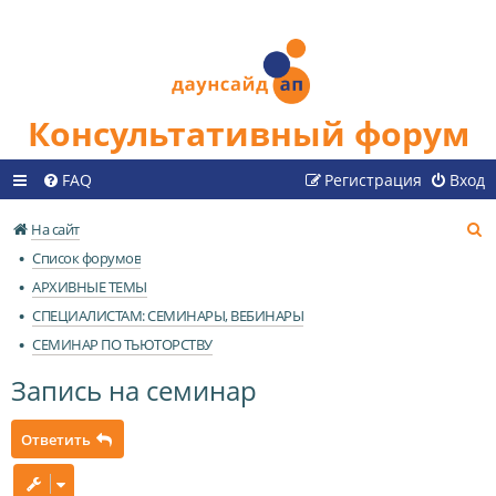
Консультативный форум
FAQ
Регистрация
Вход
П
На сайт
о
Список форумов
и
АРХИВНЫЕ ТЕМЫ
с
СПЕЦИАЛИСТАМ: СЕМИНАРЫ, ВЕБИНАРЫ
к
СЕМИНАР ПО ТЬЮТОРСТВУ
Запись на семинар
Ответить