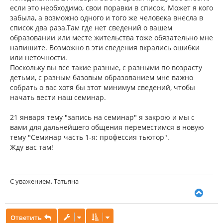
если это необходимо, свои поравки в список. Может я кого
забыла, а возможно одного и того же человека внесла в
список два раза.Там где нет сведений о вашем
образовании или месте жительства тоже обязательно мне
напишите. Возможно в эти сведения вкрались ошибки
или неточности.
Поскольку вы все такие разные, с разными по возрасту
детьми, с разным базовым образованием мне важно
собрать о вас хотя бы этот минимум сведений, чтобы
начать вести наш семинар.
21 января тему "запись на семинар" я закрою и мы с
вами для дальнейшего общения переместимся в новую
тему "Семинар часть 1-я: профессия тьютор".
Жду вас там!
С уважением, Татьяна
В
е
р
Ответить
н