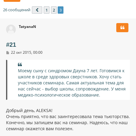
26 сообщений
1
2
3
Пред.
TatyanaN
#21
С
22 окт 2015, 00:00
о
о
б
щ
Моему сыну с синдромом Дауна 7 лет. Готовимся к
е
школе в среде здоровых сверстников. Хочу стать
н
и
участников семинара. Самая актуальная тема для
е
нас сейчас - выбор школы, сопровождение. У меня
медико-психологическое образование.
Добрый день, ALEKSA!
Очень приятно, что вас заинтересовала тема тьюторства.
Конечно, мы запишем вас на семинар. Надеюсь, что наш
семинар окажется вам полезен.