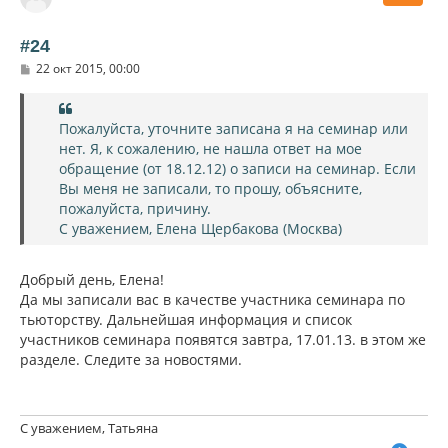
у
т
ь
#24
с
С
22 окт 2015, 00:00
я
о
к
о
н
б
щ
а
Пожалуйста, уточните записана я на семинар или
е
ч
нет. Я, к сожалению, не нашла ответ на мое
н
а
и
обращение (от 18.12.12) о записи на семинар. Если
л
е
Вы меня не записали, то прошу, объясните,
у
пожалуйста, причину.
С уважением, Елена Щербакова (Москва)
Добрый день, Елена!
Да мы записали вас в качестве участника семинара по
тьюторству. Дальнейшая информация и список
участников семинара появятся завтра, 17.01.13. в этом же
разделе. Следите за новостями.
С уважением, Татьяна