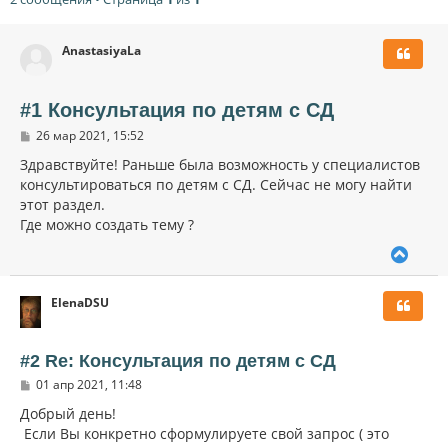
AnastasiyaLa
#1 Консультация по детям с СД
С
26 мар 2021, 15:52
о
о
Здравствуйте! Раньше была возможность у специалистов
б
консультироваться по детям с СД. Сейчас не могу найти
щ
этот раздел.
е
н
Где можно создать тему ?
и
е
В
е
р
ElenaDSU
н
у
т
ь
#2 Re: Консультация по детям с СД
с
С
01 апр 2021, 11:48
я
о
к
о
Добрый день!
н
б
Если Вы конкретно сформулируете свой запрос ( это
щ
а