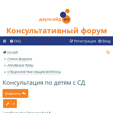
Консультативный форум
FAQ
Регистрация
Вход
П
На сайт
о
Список форумов
и
АРХИВНЫЕ ТЕМЫ
с
СПЕЦИАЛИСТАМ: ОБЩИЕ ВОПРОСЫ
к
Консультация по детям с СД
Ответить
2 сообщения • Страница
1
из
1