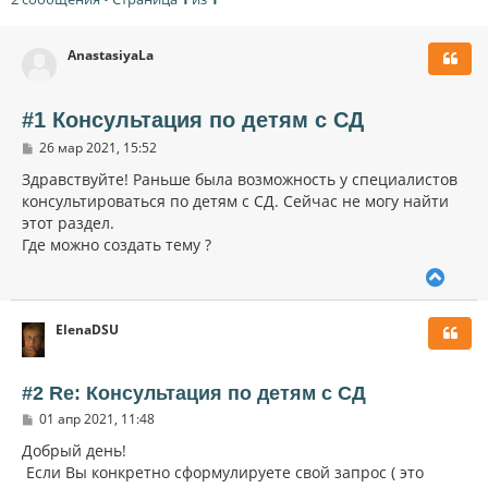
AnastasiyaLa
#1 Консультация по детям с СД
С
26 мар 2021, 15:52
о
о
Здравствуйте! Раньше была возможность у специалистов
б
консультироваться по детям с СД. Сейчас не могу найти
щ
этот раздел.
е
н
Где можно создать тему ?
и
е
В
е
р
ElenaDSU
н
у
т
ь
#2 Re: Консультация по детям с СД
с
С
01 апр 2021, 11:48
я
о
к
о
Добрый день!
н
б
Если Вы конкретно сформулируете свой запрос ( это
щ
а