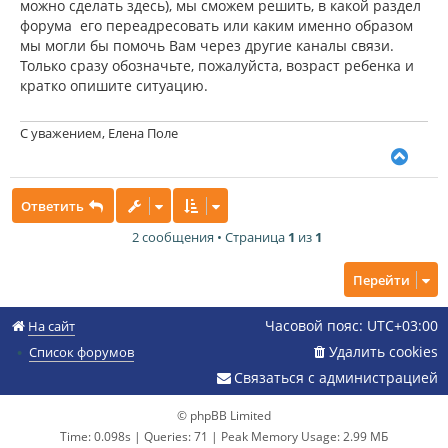
можно сделать здесь), мы сможем решить, в какой раздел
е
ч
н
форума его переадресовать или каким именно образом
а
и
л
мы могли бы помочь Вам через другие каналы связи.
е
у
Только сразу обозначьте, пожалуйста, возраст ребенка и
кратко опишите ситуацию.
С уважением, Елена Поле
В
е
р
Ответить
н
у
2 сообщения • Страница
1
из
1
т
ь
с
Перейти
я
к
Часовой пояс:
UTC+03:00
н
На сайт
а
Удалить cookies
Список форумов
ч
а
Связаться с администрацией
л
у
© phpBB Limited
Time: 0.098s
|
Queries: 71
| Peak Memory Usage: 2.99 МБ