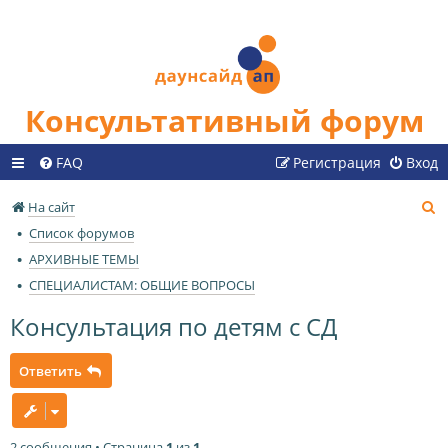
Консультативный форум
FAQ
Регистрация
Вход
П
На сайт
о
Список форумов
и
АРХИВНЫЕ ТЕМЫ
с
СПЕЦИАЛИСТАМ: ОБЩИЕ ВОПРОСЫ
к
Консультация по детям с СД
Ответить
2 сообщения • Страница
1
из
1