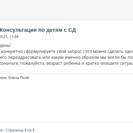
 Консультация по детям с СД
2021, 11:48
день!
конкретно сформулируете свой запрос ( это можно сделать здес
его переадресовать или каким именно образом мы могли бы пом
означьте, пожалуйста, возраст ребенка и кратко опишите ситуа
ием, Елена Поле
я • Страница
1
из
1