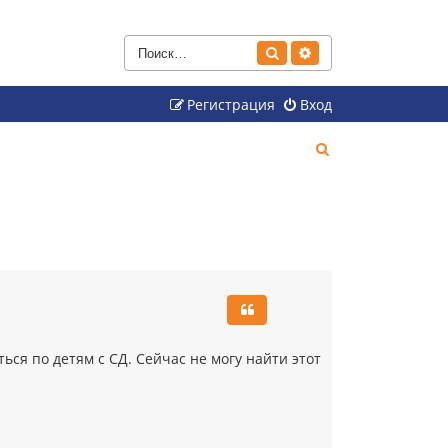
Поиск
Расширенный поиск
Регистрация
Вход
П
о
и
с
к
ся по детям с СД. Сейчас не могу найти этот