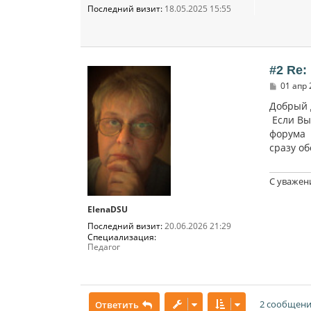
Последний визит:
18.05.2025 15:55
#2 Re:
С
01 апр 
о
о
Добрый 
б
Если Вы 
щ
форума 
е
н
сразу об
и
е
С уважен
ElenaDSU
Последний визит:
20.06.2026 21:29
Специализация:
Педагог
2 сообщени
Ответить