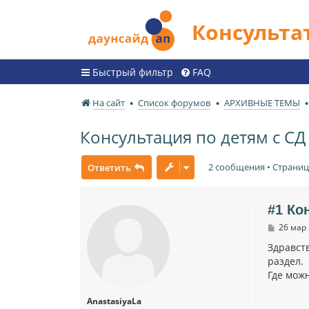
Консульт
Быстрый фильтр
FAQ
На сайт
Список форумов
АРХИВНЫЕ ТЕМЫ
Консультация по детям с СД
2 сообщения • Страни
Ответить
#1 Ко
С
26 мар 
о
о
Здравств
б
раздел.
щ
Где можн
е
н
и
AnastasiyaLa
е