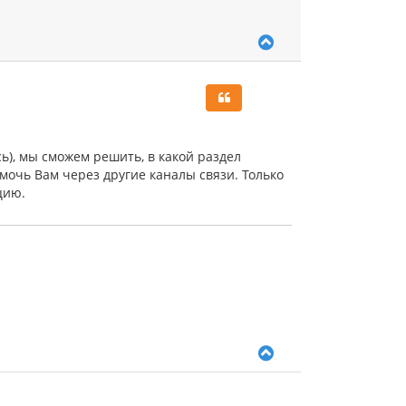
В
е
р
н
у
т
ь
с
ь), мы сможем решить, в какой раздел
я
очь Вам через другие каналы связи. Только
к
цию.
н
а
ч
а
л
у
В
е
р
н