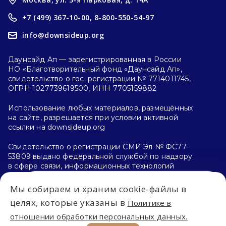
+7 (499) 367-10-00,
8-800-550-54-97
info@downsideup.org
Даунсайд Ап — зарегистрированная в России
НО «Благотворительный фонд «Даунсайд Ап»,
свидетельство о гос. регистрации № 7714011745,
ОГРН 1027739619500, ИНН 7705159882
Использование любых материалов, размещённых
на сайте, разрешается при условии активной
ссылки на downsideup.org
Свидетельство о регистрации СМИ Эл № ФС77-
53809 выдано федеральной службой по надзору
в сфере связи, информационных технологий
и массовых коммуникаций (Роскомнадзор)
26.04.2013 г.
Мы собираем и храним cookie-файлы в
Впервые на сайте?
целях, которые указаны в
Политике в
Политика конфиденциальности
отношении обработки персональных данных.
С чего начать?