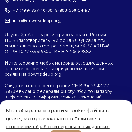
+7 (499) 367-10-00,
8-800-550-54-97
info@downsideup.org
Даунсайд Ап — зарегистрированная в России
НО «Благотворительный фонд «Даунсайд Ап»,
свидетельство о гос. регистрации № 7714011745,
ОГРН 1027739619500, ИНН 7705159882
Использование любых материалов, размещённых
на сайте, разрешается при условии активной
ссылки на downsideup.org
Свидетельство о регистрации СМИ Эл № ФС77-
53809 выдано федеральной службой по надзору
в сфере связи, информационных технологий
и массовых коммуникаций (Роскомнадзор)
26.04.2013 г.
Мы собираем и храним cookie-файлы в
Впервые на сайте?
целях, которые указаны в
Политике в
Политика конфиденциальности
отношении обработки персональных данных.
С чего начать?