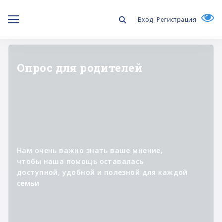
Вход
Регистрация
"ЛИЧНОЕ ДЕЛО"
Информационный проект о
специалистах,
которые участвуют в
реализации программ фонда,
помогая изменять к лучшему
жизнь людей с синдромом
Дауна и их семей.