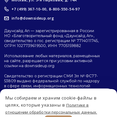
+7 (499) 367-10-00,
8-800-550-54-97
info@downsideup.org
Даунсайд Ап — зарегистрированная в России
НО «Благотворительный фонд «Даунсайд Ап»,
свидетельство о гос. регистрации № 7714011745,
ОГРН 1027739619500, ИНН 7705159882
Использование любых материалов, размещённых
на сайте, разрешается при условии активной
ссылки на downsideup.org
Свидетельство о регистрации СМИ Эл № ФС77-
53809 выдано федеральной службой по надзору
в сфере связи, информационных технологий
и массовых коммуникаций (Роскомнадзор)
26.04.2013 г.
Мы собираем и храним cookie-файлы в
Впервые на сайте?
целях, которые указаны в
Политике в
Политика конфиденциальности
отношении обработки персональных данных.
С чего начать?