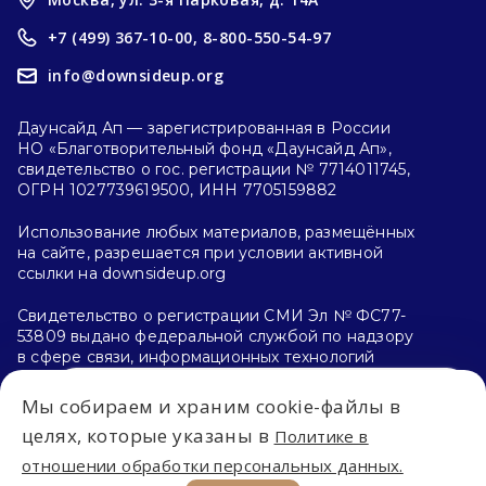
+7 (499) 367-10-00,
8-800-550-54-97
info@downsideup.org
Даунсайд Ап — зарегистрированная в России
НО «Благотворительный фонд «Даунсайд Ап»,
свидетельство о гос. регистрации № 7714011745,
ОГРН 1027739619500, ИНН 7705159882
Использование любых материалов, размещённых
на сайте, разрешается при условии активной
ссылки на downsideup.org
Свидетельство о регистрации СМИ Эл № ФС77-
53809 выдано федеральной службой по надзору
в сфере связи, информационных технологий
и массовых коммуникаций (Роскомнадзор)
26.04.2013 г.
Мы собираем и храним cookie-файлы в
Впервые на сайте?
целях, которые указаны в
Политике в
Политика конфиденциальности
отношении обработки персональных данных.
С чего начать?