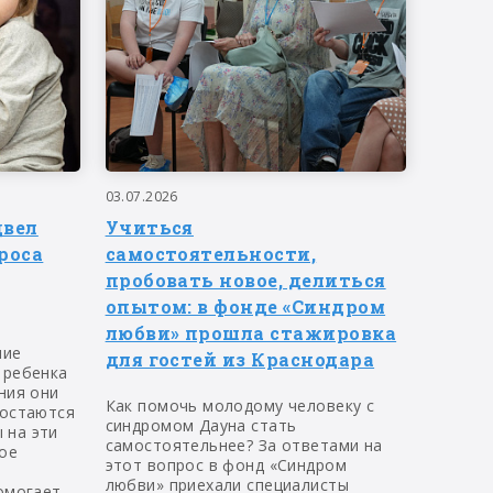
03.07.2026
двел
Учиться
роса
самостоятельности,
пробовать новое, делиться
опытом: в фонде «Синдром
любви» прошла стажировка
ние
для гостей из Краснодара
 ребенка
ния они
Как помочь молодому человеку с
 остаются
синдромом Дауна стать
 на эти
самостоятельнее? За ответами на
ое
этот вопрос в фонд «Синдром
любви» приехали специалисты
омогает