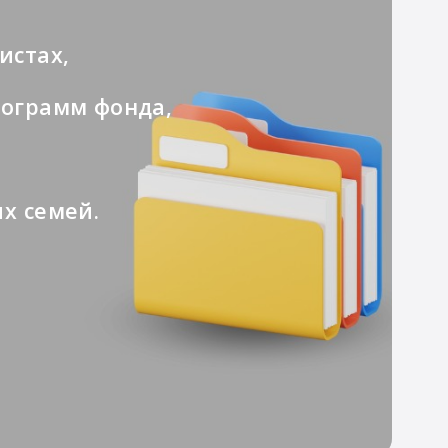
истах,
рограмм фонда,
х семей.