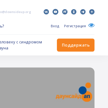
fo@downsideup.org
ь?
Вход
Регистрация
еловеку с синдромом
Поддержать
ауна