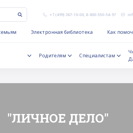
+7 (499) 367-10-00
,
8-800-550-54-97
in
семьям
Электронная библиотека
Как помоч
я
Ч
Родителям
Специалистам
Д
"ЛИЧНОЕ ДЕЛО"