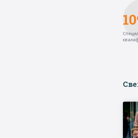
10
Специ
квали
Св