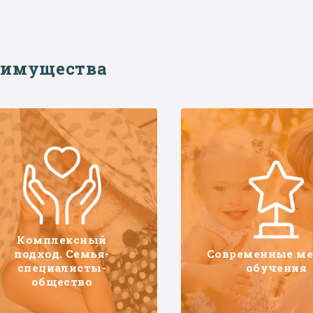
еимущества
Комплексный
подход. Семья-
Современные м
специалисты-
обучения
общество