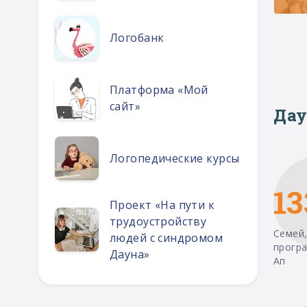
Логобанк
Платформа «Мой
сайт»
Дау
Логопедические курсы
13
Проект «На пути к
трудоустройству
Семей,
людей с синдромом
прогр
Дауна»
Ап