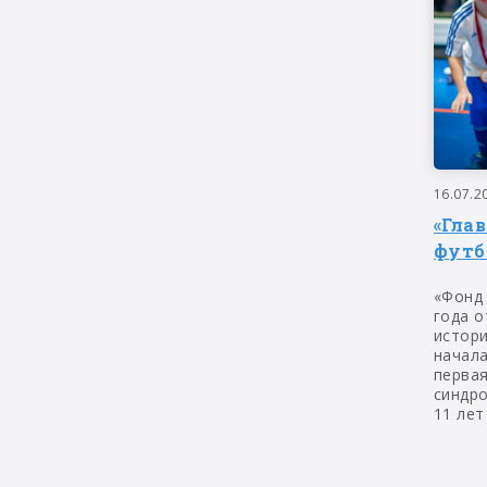
16.07.2
«Гла
футб
«Фонд
года о
истор
начала
первая
синдр
11 лет