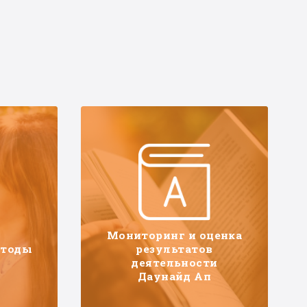
Мониторинг и оценка
етоды
результатов
деятельности
Даунайд Ап