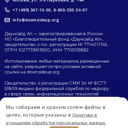
+7 (499) 367-10-00,
8-800-550-54-97
info@downsideup.org
Даунсайд Ап — зарегистрированная в России
НО «Благотворительный фонд «Даунсайд Ап»,
свидетельство о гос. регистрации № 7714011745,
ОГРН 1027739619500, ИНН 7705159882
Использование любых материалов, размещённых
на сайте, разрешается при условии активной
ссылки на downsideup.org
Свидетельство о регистрации СМИ Эл № ФС77-
53809 выдано федеральной службой по надзору
в сфере связи, информационных технологий
и массовых коммуникаций (Роскомнадзор)
26.04.2013 г.
Мы собираем и храним cookie-файлы в
Впервые на сайте?
целях, которые указаны в
Политике в
Политика конфиденциальности
отношении обработки персональных данных.
С чего начать?