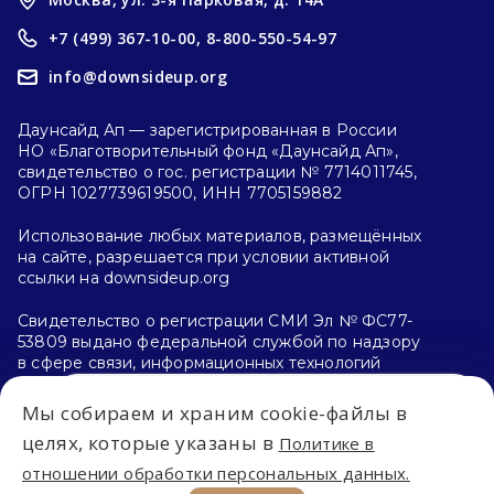
+7 (499) 367-10-00,
8-800-550-54-97
info@downsideup.org
Даунсайд Ап — зарегистрированная в России
НО «Благотворительный фонд «Даунсайд Ап»,
свидетельство о гос. регистрации № 7714011745,
ОГРН 1027739619500, ИНН 7705159882
Использование любых материалов, размещённых
на сайте, разрешается при условии активной
ссылки на downsideup.org
Свидетельство о регистрации СМИ Эл № ФС77-
53809 выдано федеральной службой по надзору
в сфере связи, информационных технологий
и массовых коммуникаций (Роскомнадзор)
26.04.2013 г.
Мы собираем и храним cookie-файлы в
Впервые на сайте?
целях, которые указаны в
Политике в
Политика конфиденциальности
отношении обработки персональных данных.
С чего начать?