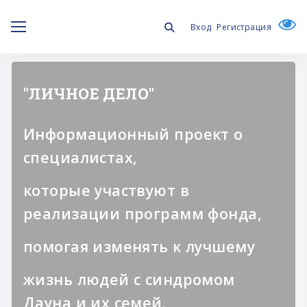
Вход
Регистрация
Курс “Игры для Дуни
Комплекс игр, направленных
на развитие
четкости и внятности речи
ребенка