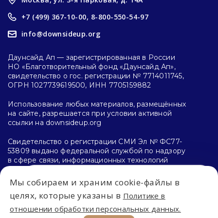
+7 (499) 367-10-00,
8-800-550-54-97
info@downsideup.org
Даунсайд Ап — зарегистрированная в России
НО «Благотворительный фонд «Даунсайд Ап»,
свидетельство о гос. регистрации № 7714011745,
ОГРН 1027739619500, ИНН 7705159882
Использование любых материалов, размещённых
на сайте, разрешается при условии активной
ссылки на downsideup.org
Свидетельство о регистрации СМИ Эл № ФС77-
53809 выдано федеральной службой по надзору
в сфере связи, информационных технологий
и массовых коммуникаций (Роскомнадзор)
26.04.2013 г.
Мы собираем и храним cookie-файлы в
Впервые на сайте?
целях, которые указаны в
Политике в
Политика конфиденциальности
отношении обработки персональных данных.
С чего начать?