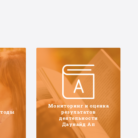
Мониторинг и оценка
етоды
результатов
деятельности
Даунайд Ап