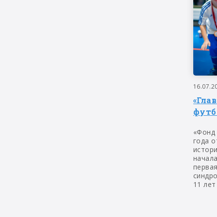
16.07.2
«Гла
футб
«Фонд
года о
истор
начала
первая
синдр
11 лет