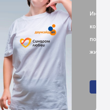
истах,
рограмм фонда,
х семей.