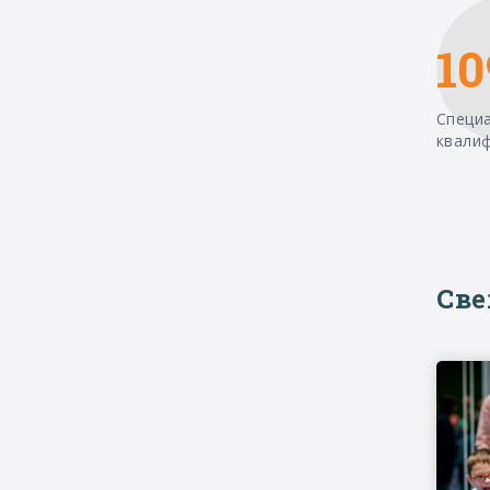
10
Специ
квали
Св