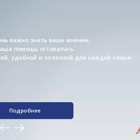
Информационный проект о специал
которые участвуют в реализации п
помогая изменять к лучшему
жизнь людей с синдромом Дауна и и
Подробнее