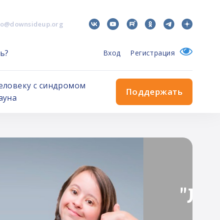
fo@downsideup.org
ь?
Вход
Регистрация
еловеку с синдромом
Поддержать
ауна