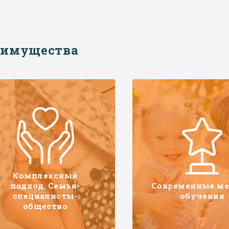
еимущества
Комплексный
подход. Семья-
Современные м
специалисты-
обучения
общество