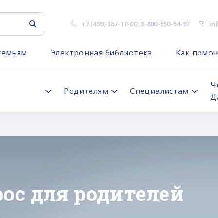
+7 (499) 367-10-00
,
8-800-550-54-97
in
семьям
Электронная библиотека
Как помоч
я
Ч
Родителям
Специалистам
Д
"ЛИЧНОЕ ДЕЛО"