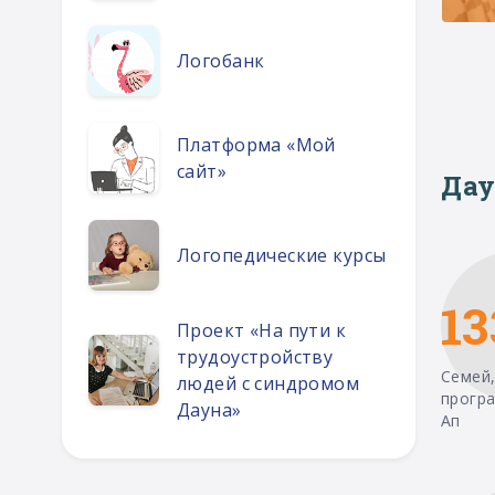
Логобанк
Платформа «Мой
сайт»
Дау
Логопедические курсы
13
Проект «На пути к
трудоустройству
Семей,
людей с синдромом
прогр
Дауна»
Ап