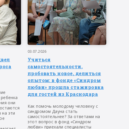
03.07.2026
двел
Учиться
роса
самостоятельности,
пробовать новое, делиться
опытом: в фонде «Синдром
любви» прошла стажировка
ние
для гостей из Краснодара
 ребенка
ния они
Как помочь молодому человеку с
 остаются
синдромом Дауна стать
 на эти
самостоятельнее? За ответами на
ое
этот вопрос в фонд «Синдром
любви» приехали специалисты
омогает