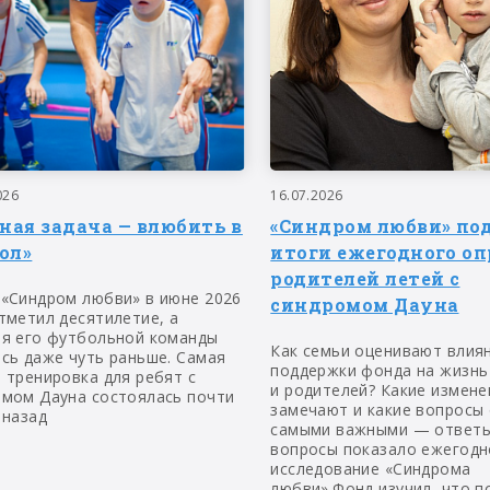
026
16.07.2026
вная задача — влюбить в
«Синдром любви» по
ол»
итоги ежегодного оп
родителей летей с
 «Синдром любви» в июне 2026
синдромом Дауна
тметил десятилетие, а
ия его футбольной команды
Как семьи оценивают влия
сь даже чуть раньше. Самая
поддержки фонда на жизнь
 тренировка для ребят с
и родителей? Какие измене
омом Дауна состоялась почти
замечают и какие вопросы
 назад
самыми важными — ответы
вопросы показало ежегодн
исследование «Синдрома
любви».Фонд изучил, что п